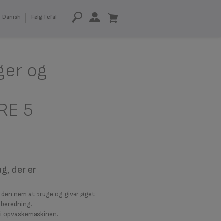
Danish
Følg Tefal
ger og
RE 5
g, der er
r den nem at bruge og giver øget
lberedning.
k i opvaskemaskinen.