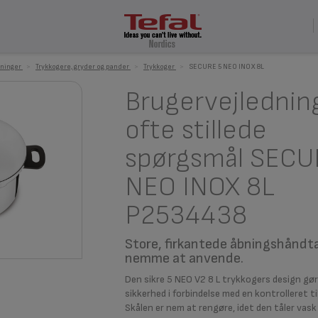
ninger
>
Trykkogere, gryder og pander
>
Trykkoger
>
SECURE 5 NEO INOX 8L
Brugervejlednin
ofte stillede
spørgsmål SECU
NEO INOX 8L
P2534438
Store, firkantede åbningshåndta
nemme at anvende.
Den sikre 5 NEO V2 8 L trykkogers design gø
sikkerhed i forbindelse med en kontrolleret ti
Skålen er nem at rengøre, idet den tåler vas