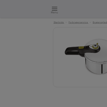
Menu
Startside
>
Forbrugerservice
>
Brugervejled