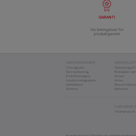
tilbage i dens åbning.
2)
Andre produkter:
• Vedrørende trykkoger
GARANTI
• Styreventil: fjern vent
• Dampudslip: kontroller 
Vis betingelser for
• Sikkerhedsventil: Tryk 
Gr
produktgaranti
• Ventilen: rengør pakni
Hvis du har en konventio
KØKKENAPPARATER
KØKKENUDST
Kø
Frituregryder
Opbevaring af 
Sjov madlavning
Redskaber, vær
Ris & Multikogere
dimser
Induktionskogeplade
Knive
Kødhakkere
Manuel tilbere
Snittere
fødevarer
Hvis problemet fortsætte
TILBEHØRSBUT
Tilbehørsbutik
Kundeservice
Politik om databeskyttelse