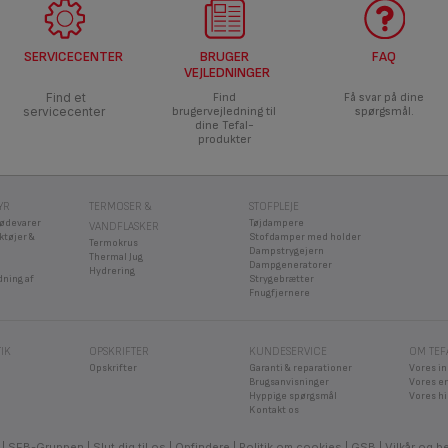
e med
4 trykniveauer
, inklusiv
Nutricook®
, vær sikker på at sætte din kontak
SERVICECENTER
BRUGER
FAQ
ilen, rens den under rindende vand.
VEJLEDNINGER
visuelt op mod lyset, at slangen ikke er beskadiget. Hvis det er, sæt det un
Find et
Find
Få svar på dine
forsigtigt på ventilen, der skal bevæge sig let.
ønsager
Stivels
servicecenter
brugervejledning til
spørgsmål.
ngen med en svamp og flydende vaskemiddel efter alle tilberedninger. Sæt den
dine Tefal-
produkter
nel trykkoger, skal du rengøre den synlige del af pakningen og kanten af g
YR
TERMOSER &
STOFPLEJE
d
Fisk og 
fødevarer
Tøjdampere
VANDFLASKER
ktøjer &
Stofdamper med holder
Termokrus
Dampstrygejern
Thermal Jug
Dampgeneratorer
Hydrering
dning af
Strygebrætter
Fnugfjernere
r, skal du have dit apparat efterset af et godkendt servicecenter.
IK
OPSKRIFTER
KUNDESERVICE
OM TEF
Opskrifter
Garanti & reparationer
Vores i
Brugsanvisninger
Vores e
Hyppige spørgsmål
Vores hi
Kontakt os
SEB-Gruppen
Slut dig til os
Opfindere
Politik om cookies
GSB
Vilkår og b