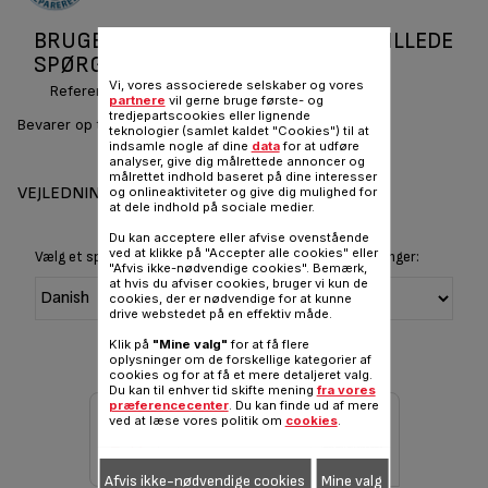
BRUGERVEJLEDNINGER OG OFTE STILLEDE
SPØRGSMÅL NUTRICOOK P4221437
Vi, vores associerede selskaber og vores
Reference :
P4221437
partnere
vil gerne bruge første- og
tredjepartscookies eller lignende
Bevarer op til 2 gange flere C-vitaminer*
teknologier (samlet kaldet "Cookies") til at
indsamle nogle af dine
data
for at udføre
analyser, give dig målrettede annoncer og
målrettet indhold baseret på dine interesser
VEJLEDNINGER OG GARANTI
og onlineaktiviteter og give dig mulighed for
at dele indhold på sociale medier.
Du kan acceptere eller afvise ovenstående
ved at klikke på "Accepter alle cookies" eller
Vælg et sprog for at vise instruktioner og brugervejledninger:
"Afvis ikke-nødvendige cookies". Bemærk,
at hvis du afviser cookies, bruger vi kun de
cookies, der er nødvendige for at kunne
drive webstedet på en effektiv måde.
Klik på
"Mine valg"
for at få flere
oplysninger om de forskellige kategorier af
cookies og for at få et mere detaljeret valg.
Du kan til enhver tid skifte mening
fra vores
præferencecenter
. Du kan finde ud af mere
ved at læse vores politik om
cookies
.
Afvis ikke-nødvendige cookies
Mine valg