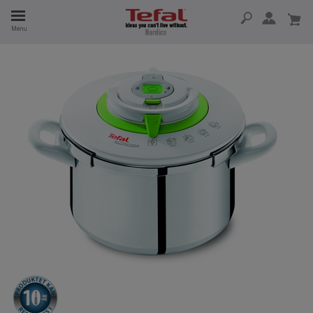
Menu
 I 15 ÅR