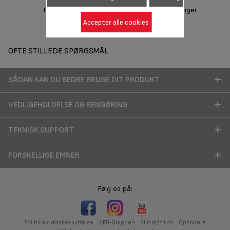
Hent manual
Garantioplysninger
Accepter alle cookies
OFTE STILLEDE SPØRGSMÅL
SÅDAN KAN DU BEDRE BRUGE DIT PRODUKT
VEDLIGEHOLDELSE OG RENGØRING
TEKNISK SUPPORT
FORSKELLIGE EMNER
Følg os på:
Politik om databeskyttelse
SEB-Gruppen
Slut dig til os
Opfindere