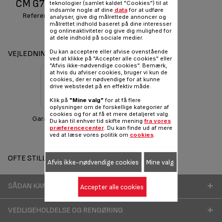
CM G715S514
teknologier (samlet kaldet "Cookies") til at
indsamle nogle af dine
data
for at udføre
Reference :
G715S514
analyser, give dig målrettede annoncer og
målrettet indhold baseret på dine interesser
og onlineaktiviteter og give dig mulighed for
at dele indhold på sociale medier.
Du kan acceptere eller afvise ovenstående
VEJLEDNINGER OG GARANTI
ved at klikke på "Accepter alle cookies" eller
"Afvis ikke-nødvendige cookies". Bemærk,
at hvis du afviser cookies, bruger vi kun de
cookies, der er nødvendige for at kunne
drive webstedet på en effektiv måde.
Klik på
"Mine valg"
for at få flere
oplysninger om de forskellige kategorier af
cookies og for at få et mere detaljeret valg.
Garantioplysninger
Du kan til enhver tid skifte mening
fra vores
præferencecenter
. Du kan finde ud af mere
ved at læse vores politik om
cookies
.
OFTE STILLEDE SPØRGSMÅL
Afvis ikke-nødvendige cookies
Mine valg
SÅDAN KAN DU BEDRE BRUGE DIT PRODUKT
Accepter alle cookies
VEDLIGEHOLDELSE OG RENGØRING