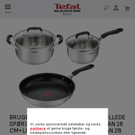
Menu
 I 15 ÅR
BRUGERVEJLEDNINGER OG OFTE STILLEDE
SPØRGSMÅL COOK & COOL SAUCEPAN 16
Vi, vores associerede selskaber og vores
partnere
vil gerne bruge første- og
CM+LID STEWPOT 20 CM+LID FRYPAN 28
tredjepartscookies eller lignende