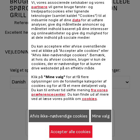
BRUGERVEJLEDNINGER OG OFTE STILLEDE
Vi, vores associerede selskaber og vores
SPØRGSMÅL JAMIE OLIVER CAST IRON
partnere
vil gerne bruge første- og
tredjepartscookies eller lignende
GRILL FRYPAN 25X25 CM E2139155
teknologier (samlet kaldet "Cookies") til at
indsamle nogle af dine
data
for at udføre
Reference :
E2139155
analyser, give dig målrettede annoncer og
målrettet indhold baseret på dine interesser
Excellent heat retention & robust
og onlineaktiviteter og give dig mulighed for
at dele indhold på sociale medier.
Du kan acceptere eller afvise ovenstående
ved at klikke på "Accepter alle cookies" eller
VEJLEDNINGER OG GARANTI
"Afvis ikke-nødvendige cookies". Bemærk,
at hvis du afviser cookies, bruger vi kun de
cookies, der er nødvendige for at kunne
drive webstedet på en effektiv måde.
Vælg et sprog for at vise instruktioner og brugervejledninger:
Klik på
"Mine valg"
for at få flere
oplysninger om de forskellige kategorier af
cookies og for at få et mere detaljeret valg.
Du kan til enhver tid skifte mening
fra vores
præferencecenter
. Du kan finde ud af mere
ved at læse vores politik om
cookies
.
Afvis ikke-nødvendige cookies
Mine valg
Accepter alle cookies