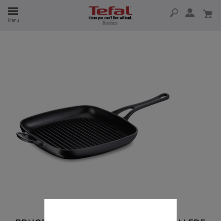
Menu
 I 15 ÅR