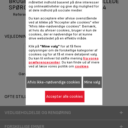
BRUGERVEJLEDNINGER OG OFTE STILLEDE
målrettet indhold baseret på dine interesser
SPØRGSMÅL OSTESKÆRER K2074214
og onlineaktiviteter og give dig mulighed for
at dele indhold på sociale medier.
Reference :
K2074214
Du kan acceptere eller afvise ovenstående
ved at klikke på "Accepter alle cookies" eller
"Afvis ikke-nødvendige cookies". Bemærk,
at hvis du afviser cookies, bruger vi kun de
cookies, der er nødvendige for at kunne
VEJLEDNINGER OG GARANTI
drive webstedet på en effektiv måde.
Klik på
"Mine valg"
for at få flere
oplysninger om de forskellige kategorier af
cookies og for at få et mere detaljeret valg.
Du kan til enhver tid skifte mening
fra vores
præferencecenter
. Du kan finde ud af mere
ved at læse vores politik om
cookies
.
Garantioplysninger
Afvis ikke-nødvendige cookies
Mine valg
OFTE STILLEDE SPØRGSMÅL
Accepter alle cookies
VEDLIGEHOLDELSE OG RENGØRING
FORSKELLIGE EMNER