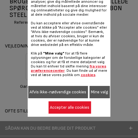
BRUGERVEJLEDNINGER OG OFTE STILLEDE
analyser, give dig målrettede annoncer og
målrettet indhold baseret på dine interesser
SPØRGSMÅL BW DELIBAKE RED CARBON
og onlineaktiviteter og give dig mulighed for
STEEL SPRINGFORM 27CM J1641414
at dele indhold på sociale medier.
Reference :
J1641414
Du kan acceptere eller afvise ovenstående
ved at klikke på "Accepter alle cookies" eller
"Afvis ikke-nødvendige cookies". Bemærk,
at hvis du afviser cookies, bruger vi kun de
cookies, der er nødvendige for at kunne
drive webstedet på en effektiv måde.
VEJLEDNINGER OG GARANTI
Klik på
"Mine valg"
for at få flere
oplysninger om de forskellige kategorier af
cookies og for at få et mere detaljeret valg.
Du kan til enhver tid skifte mening
fra vores
præferencecenter
. Du kan finde ud af mere
ved at læse vores politik om
cookies
.
Garantioplysninger
Afvis ikke-nødvendige cookies
Mine valg
Accepter alle cookies
OFTE STILLEDE SPØRGSMÅL
SÅDAN KAN DU BEDRE BRUGE DIT PRODUKT