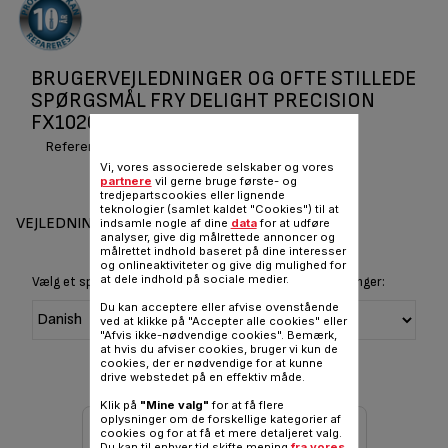
BRUGERVEJLEDNINGER OG OFTE STILLEDE
SPØRGSMÅL FRY DELIGHT PRECISION
FX1020 FX102015
Reference :
FX102015
Vi, vores associerede selskaber og vores
partnere
vil gerne bruge første- og
tredjepartscookies eller lignende
teknologier (samlet kaldet "Cookies") til at
VEJLEDNINGER OG GARANTI
indsamle nogle af dine
data
for at udføre
analyser, give dig målrettede annoncer og
målrettet indhold baseret på dine interesser
og onlineaktiviteter og give dig mulighed for
at dele indhold på sociale medier.
Vælg et sprog for at vise instruktioner og brugervejledninger:
Du kan acceptere eller afvise ovenstående
ved at klikke på "Accepter alle cookies" eller
"Afvis ikke-nødvendige cookies". Bemærk,
at hvis du afviser cookies, bruger vi kun de
cookies, der er nødvendige for at kunne
drive webstedet på en effektiv måde.
Klik på
"Mine valg"
for at få flere
oplysninger om de forskellige kategorier af
cookies og for at få et mere detaljeret valg.
Du kan til enhver tid skifte mening
fra vores