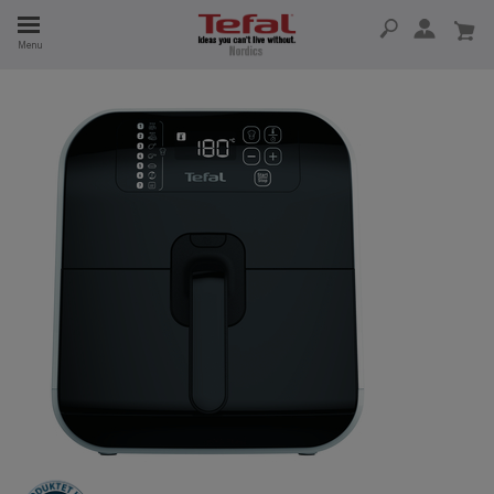
Menu
 I 15 ÅR