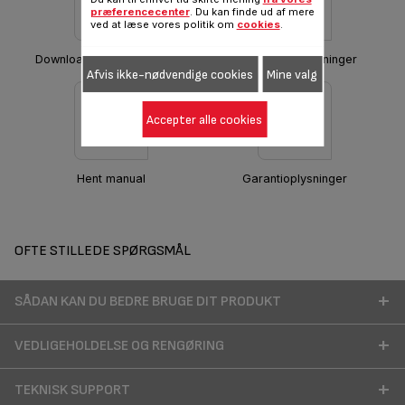
præferencecenter
. Du kan finde ud af mere
ved at læse vores politik om
cookies
.
Download hurtigstartguiden
Sikkerhedsanvisninger
Afvis ikke-nødvendige cookies
Mine valg
Accepter alle cookies
Hent manual
Garantioplysninger
OFTE STILLEDE SPØRGSMÅL
SÅDAN KAN DU BEDRE BRUGE DIT PRODUKT
VEDLIGEHOLDELSE OG RENGØRING
TEKNISK SUPPORT