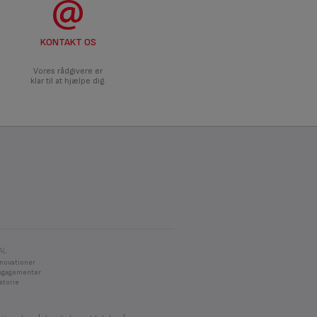
KONTAKT OS
Vores rådgivere er
klar til at hjælpe dig.
AL
nnovationer
ngagementer
storie