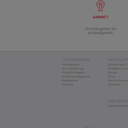
GARANTI
Vis betingelser for
produktgaranti
KØKKENAPPARATER
KØKKENUDST
Frituregryder
Opbevaring af 
Sjov madlavning
Redskaber, vær
Ris & Multikogere
dimser
Induktionskogeplade
Knive
Kødhakkere
Manuel tilbere
Snittere
fødevarer
TILBEHØRSBUT
Tilbehørsbutik