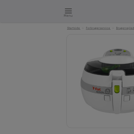
Menu
Startside
>
Forbrugerservice
>
Brugervejled