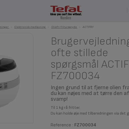
ninger
>
Elektronisk madlavning
>
Oliefri frituregryde
>
ACTIFRY
Brugervejlednin
ofte stillede
spørgsmål ACTI
FZ700034
Ingen grund til at fjerne olien f
du kan nøjes med at tørre den a
svamp!
Til 1 kg rå fritter.
Du kan holde øje med tilberedningen via det 
Reference :
FZ700034