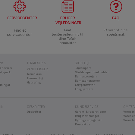
SERVICECENTER
BRUGER
FAQ
VEJLEDNINGER
Find et
Find
Få svar på dine
servicecenter
brugervejledning til
spørgsmål.
dine Tefal-
produkter
YR
TERMOSER &
STOFPLEJE
fødevarer
Tøjdampere
VANDFLASKER
ktøjer &
Stofdamper med holder
Termokrus
Dampstrygejern
Thermal Jug
Dampgeneratorer
Hydrering
dning af
Strygebrætter
Fnugfjernere
IK
OPSKRIFTER
KUNDESERVICE
OM TEF
Opskrifter
Garanti & reparationer
Vores i
Brugsanvisninger
Vores e
Hyppige spørgsmål
Vores hi
Kontakt os