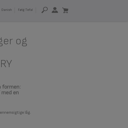
Danish
Følg Tefal
ger og
FRY
ra formen:
f med en
gennemsigtige låg.