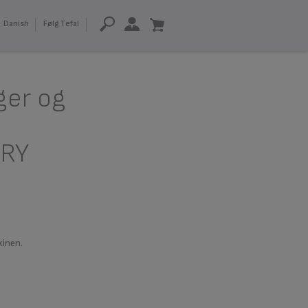
Danish
Følg Tefal
ger og
FRY
kinen.