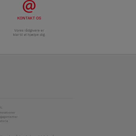
KONTAKT OS
Vores rådgivere er
klar til at hjælpe dig.
AL
nnovationer
ngagementer
storie