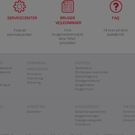
SERVICECENTER
BRUGER
FAQ
VEJLEDNINGER
Find et
Find
Få svar på dine
servicecenter
brugervejledning til
spørgsmål.
dine Tefal-
produkter
YR
TERMOSER &
STOFPLEJE
fødevarer
Tøjdampere
VANDFLASKER
ktøjer &
Stofdamper med holder
Termokrus
Dampstrygejern
Thermal Jug
Dampgeneratorer
Hydrering
dning af
Strygebrætter
Fnugfjernere
IK
OPSKRIFTER
KUNDESERVICE
OM TEF
Opskrifter
Garanti & reparationer
Vores i
Brugsanvisninger
Vores e
Hyppige spørgsmål
Vores hi
Kontakt os