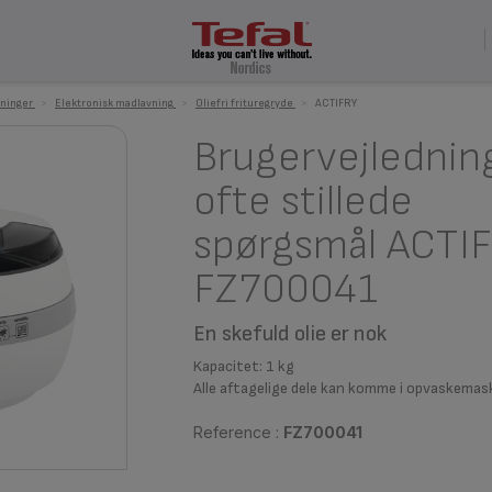
ninger
>
Elektronisk madlavning
>
Oliefri frituregryde
>
ACTIFRY
Brugervejlednin
ofte stillede
spørgsmål ACTI
FZ700041
En skefuld olie er nok
Kapacitet: 1 kg
Alle aftagelige dele kan komme i opvaskemas
Reference :
FZ700041