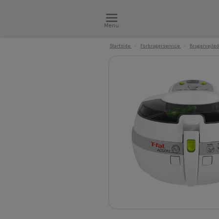
Menu
Startside
>
Forbrugerservice
>
Brugervejled