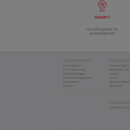
GARANTI
Vis betingelser for
produktgaranti
KØKKENAPPARATER
KØKKENUDST
Frituregryder
Opbevaring af 
Sjov madlavning
Redskaber, vær
Ris & Multikogere
dimser
Induktionskogeplade
Knive
Kødhakkere
Manuel tilbere
Snittere
fødevarer
TILBEHØRSBUT
Tilbehørsbutik