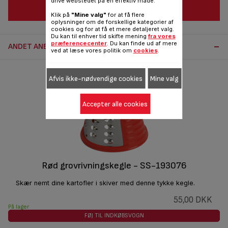
drive webstedet på en effektiv måde.
FØJ TIL INDKØBSVOGN
Klik på
"Mine valg"
for at få flere
oplysninger om de forskellige kategorier af
cookies og for at få et mere detaljeret valg.
Du kan til enhver tid skifte mening
fra vores
præferencecenter
. Du kan finde ud af mere
ANDET ANBEFALET TILBEHØR:
ved at læse vores politik om
cookies
.
Afvis ikke-nødvendige cookies
Mine valg
Accepter alle cookies
Rød grovrivningskegle - SS-193076
Skær nemt dine kartofler i skiver med denne tykke kegle.
55,00 DKK
På lager
FØJ TIL INDKØBSVOGN