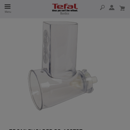
Menu
 I 15 ÅR