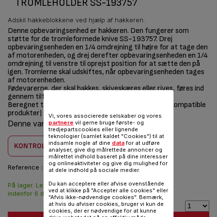
TROMLEHOLDER SS-193757
Adskil hakkeblokkene ved hjælp af hakkeren.
Denne opbevaringsenhed er hakkeren. Den fungerer som
støtte for de tromleformede knive SS-193757. Drej
opbevaringsenheden en 1/4 omdrejning til højre for at tage den
af motorenheden, og drej derefter opbevaringsenheden en 1/4
omdrejning til venstre til oprejst position for at sætte den på
igen. Tromlerne skal udskiftes, når opbevaringsenheden tages
af motorenheden.
Fødevarerne, der skal hakkes, skiveskæres eller rives, føres ind
gennem tilførselsrøret på opbevaringsenheden.
Beregnet til kødhakker (se nedenstående liste over kompatible
produkter)
Vi, vores associerede selskaber og vores
Denne vare er kombatilbel med
2 produkt(er)
partnere
vil gerne bruge første- og
tredjepartscookies eller lignende
teknologier (samlet kaldet "Cookies") til at
indsamle nogle af dine
data
for at udføre
KONTROLLER KOMBABILITET
analyser, give dig målrettede annoncer og
målrettet indhold baseret på dine interesser
og onlineaktiviteter og give dig mulighed for
Reference :
SS-193757
at dele indhold på sociale medier.
Du kan acceptere eller afvise ovenstående
På lager. Leveringen
109,00 DKK
ved at klikke på "Accepter alle cookies" eller
indenfor 6 dage.
"Afvis ikke-nødvendige cookies". Bemærk,
at hvis du afviser cookies, bruger vi kun de
cookies, der er nødvendige for at kunne