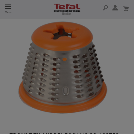
Menu
 I 15 ÅR