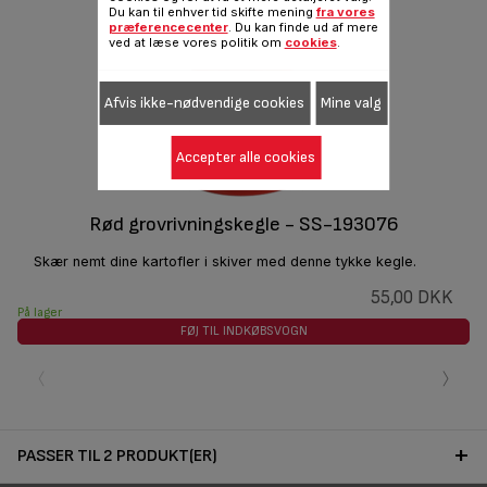
Du kan til enhver tid skifte mening
fra vores
præferencecenter
. Du kan finde ud af mere
ved at læse vores politik om
cookies
.
Afvis ikke-nødvendige cookies
Mine valg
Accepter alle cookies
Rød grovrivningskegle - SS-193076
Skær nemt dine kartofler i skiver med denne tykke kegle.
55,00 DKK
På lager
FØJ TIL INDKØBSVOGN
‹
›
PASSER TIL 2 PRODUKT(ER)