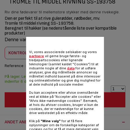
TROMLE TIL MIDDEL RIVNING SS-193758
Riv dine fødevarer til mellemstore stykker med denne rivekegle.
Den er perfekt til at rive gulerødder, rødbeder, mv.
Tromle til middel rivning SS-193758.
Beregnet til hakker (se nedenstående liste over kompatible
produkter)
Denne vare er kombatilbel med
2 produkt(er)
Vi, vores associerede selskaber og vores
KONTROLLER KOMBABILITET
partnere
vil gerne bruge første- og
tredjepartscookies eller lignende
teknologier (samlet kaldet "Cookies") til at
Reference :
SS-193758
indsamle nogle af dine
data
for at udføre
analyser, give dig målrettede annoncer og
På lager. Leveringen
målrettet indhold baseret på dine interesser
94,00 DKK
og onlineaktiviteter og give dig mulighed for
indenfor 6 dage.
at dele indhold på sociale medier.
Du kan acceptere eller afvise ovenstående
ved at klikke på "Accepter alle cookies" eller
FØJ TIL INDKØBSVOGN
"Afvis ikke-nødvendige cookies". Bemærk,
at hvis du afviser cookies, bruger vi kun de
cookies, der er nødvendige for at kunne
drive webstedet på en effektiv måde.
Klik på
"Mine valg"
for at få flere
ANDET ANBEFALET TILBEHØR:
oplysninger om de forskellige kategorier af
cookies og for at få et mere detaljeret valg.