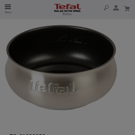
Menu
 I 15 ÅR