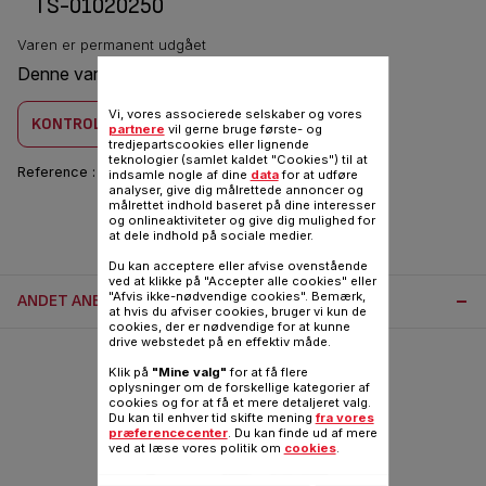
TS-01020250
Varen er permanent udgået
Denne vare er kombatilbel med
1 produkt(er)
Vi, vores associerede selskaber og vores
KONTROLLER KOMBABILITET
partnere
vil gerne bruge første- og
tredjepartscookies eller lignende
teknologier (samlet kaldet "Cookies") til at
Reference :
TS-01020250
indsamle nogle af dine
data
for at udføre
analyser, give dig målrettede annoncer og
målrettet indhold baseret på dine interesser
og onlineaktiviteter og give dig mulighed for
at dele indhold på sociale medier.
Du kan acceptere eller afvise ovenstående
ved at klikke på "Accepter alle cookies" eller
"Afvis ikke-nødvendige cookies". Bemærk,
ANDET ANBEFALET TILBEHØR:
at hvis du afviser cookies, bruger vi kun de
cookies, der er nødvendige for at kunne
drive webstedet på en effektiv måde.
Klik på
"Mine valg"
for at få flere
oplysninger om de forskellige kategorier af
cookies og for at få et mere detaljeret valg.
Du kan til enhver tid skifte mening
fra vores
præferencecenter
. Du kan finde ud af mere
ved at læse vores politik om
cookies
.