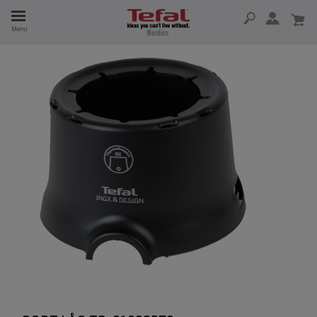
Menu
 I 15 ÅR