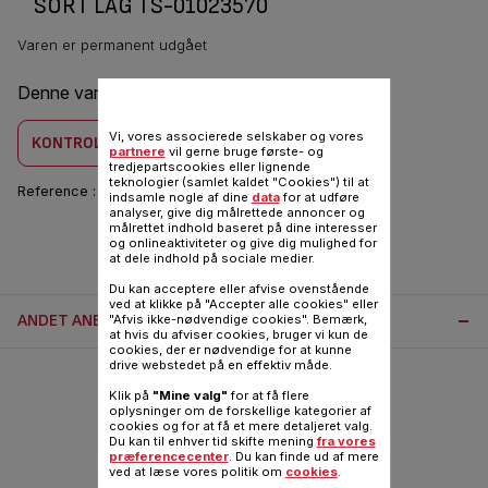
SORT LÅG TS-01023570
Varen er permanent udgået
Denne vare er kombatilbel med
3 produkt(er)
Vi, vores associerede selskaber og vores
KONTROLLER KOMBABILITET
partnere
vil gerne bruge første- og
tredjepartscookies eller lignende
teknologier (samlet kaldet "Cookies") til at
Reference :
TS-01023570
indsamle nogle af dine
data
for at udføre
analyser, give dig målrettede annoncer og
målrettet indhold baseret på dine interesser
og onlineaktiviteter og give dig mulighed for
at dele indhold på sociale medier.
Du kan acceptere eller afvise ovenstående
ved at klikke på "Accepter alle cookies" eller
ANDET ANBEFALET TILBEHØR:
"Afvis ikke-nødvendige cookies". Bemærk,
at hvis du afviser cookies, bruger vi kun de
cookies, der er nødvendige for at kunne
drive webstedet på en effektiv måde.
Klik på
"Mine valg"
for at få flere
oplysninger om de forskellige kategorier af
cookies og for at få et mere detaljeret valg.
Du kan til enhver tid skifte mening
fra vores
præferencecenter
. Du kan finde ud af mere
ved at læse vores politik om
cookies
.