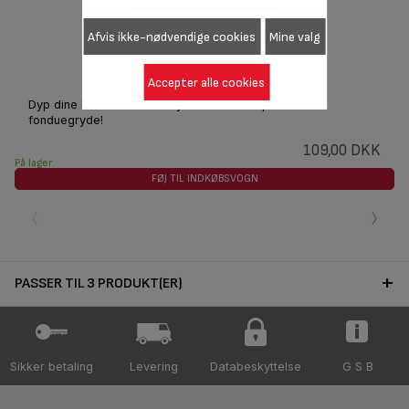
Afvis ikke-nødvendige cookies
Mine valg
Fonduegryde TS-01016970
Accepter alle cookies
Dyp dine brød- eller kødstykker i denne specielle
fonduegryde!
109,00 DKK
På lager
FØJ TIL INDKØBSVOGN
‹
›
PASSER TIL 3 PRODUKT(ER)
Sikker betaling
Levering
Databeskyttelse
G S B