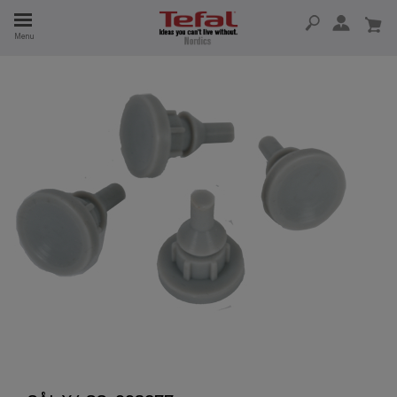
Menu
 I 15 ÅR