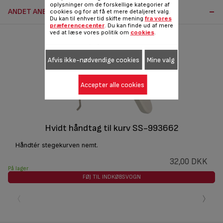
oplysninger om de forskellige kategorier af
ANDET ANBEFALET TILBEHØR:
cookies og for at få et mere detaljeret valg.
Du kan til enhver tid skifte mening
fra vores
præferencecenter
. Du kan finde ud af mere
ved at læse vores politik om
cookies
.
Afvis ikke-nødvendige cookies
Mine valg
Accepter alle cookies
Hvidt håndtag til kurv SS-993662
Håndtér stegekurven nemt.
32,00 DKK
På lager
FØJ TIL INDKØBSVOGN
‹
›