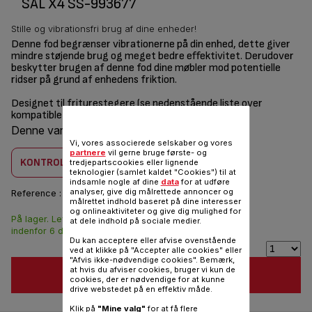
SÅL X4 SS-993677
Stille og vibrationsfri brug af dine enheder!
Denne fod begrænser vibrationerne på din enhed, dette giver
mindre støjende brug og meget bedre effektivitet. Derudover
beskytter brugen af ​​denne fod dine møbler mod potentielle
ridser på grund af enhedens friktion.
Designet til friturestegere (se nedenstående liste over
kompatible produkter)
Denne vare er kombatilbel med
2 produkt(er)
Vi, vores associerede selskaber og vores
partnere
vil gerne bruge første- og
KONTROLLER KOMBABILITET
tredjepartscookies eller lignende
teknologier (samlet kaldet "Cookies") til at
indsamle nogle af dine
data
for at udføre
analyser, give dig målrettede annoncer og
Reference :
SS-993677
målrettet indhold baseret på dine interesser
og onlineaktiviteter og give dig mulighed for
På lager. Leveringen
24,00 DKK
at dele indhold på sociale medier.
indenfor 6 dage.
Du kan acceptere eller afvise ovenstående
ved at klikke på "Accepter alle cookies" eller
"Afvis ikke-nødvendige cookies". Bemærk,
at hvis du afviser cookies, bruger vi kun de
FØJ TIL INDKØBSVOGN
cookies, der er nødvendige for at kunne
drive webstedet på en effektiv måde.
Klik på
"Mine valg"
for at få flere