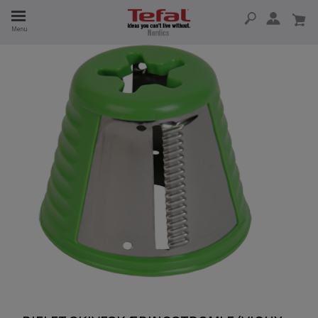
Menu
 I 15 ÅR