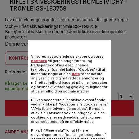
RIFLET SKIVESKÆRINGSTROMLE (VICHY-
TROMLE) SS-193759
Lav flotte vichy-gulerødder med denne specialdesignede kegle.
Vichy-riflet skiveskæringstromle SS-193759.
Beregnet til hakker (se nedenstående liste over kompatible
produkter)
Denne vare er kombatilbel med
1 produkt(er)
Vi, vores associerede selskaber og vores
KONTROLLER KOMBABILITET
partnere
vil gerne bruge første- og
tredjepartscookies eller lignende
teknologier (samlet kaldet "Cookies") til at
Reference :
SS-193759
indsamle nogle af dine
data
for at udføre
analyser, give dig målrettede annoncer og
målrettet indhold baseret på dine interesser
På lager. Leveringen
78,00 DKK
og onlineaktiviteter og give dig mulighed for
indenfor 6 dage.
at dele indhold på sociale medier.
Du kan acceptere eller afvise ovenstående
ved at klikke på "Accepter alle cookies" eller
FØJ TIL INDKØBSVOGN
"Afvis ikke-nødvendige cookies". Bemærk,
at hvis du afviser cookies, bruger vi kun de
cookies, der er nødvendige for at kunne
drive webstedet på en effektiv måde.
Klik på
"Mine valg"
for at få flere
ANDET ANBEFALET TILBEHØR:
oplysninger om de forskellige kategorier af
cookies og for at få et mere detaljeret valg.