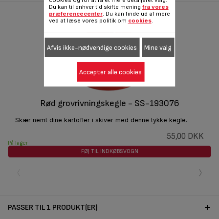
Du kan til enhver tid skifte mening
fra vores
præferencecenter
. Du kan finde ud af mere
ved at læse vores politik om
cookies
.
Afvis ikke-nødvendige cookies
Mine valg
Accepter alle cookies
Rød grovrivningskegle - SS-193076
Skær nemt dine kartofler i skiver med denne tykke kegle.
55,00 DKK
På lager
FØJ TIL INDKØBSVOGN
‹
›
PASSER TIL 1 PRODUKT(ER)