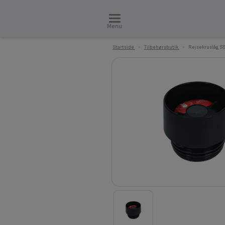
Menu
Startside
>
Tilbehørsbutik
>
Rejsekruslåg SS