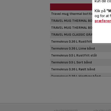
kun de co
Klik på
"M
Travel mug thermal bottles
og for at 
præfere
TRAVEL MUG THERMAL BOTTLES
TRAVEL MUG THERMAL BOTTLES
TRAVEL MUG CLASSIC GRANDE
Termokrus 0.36 L Rustfrit stål
Termokrus 0.36 L Lime bånd
Termokrus 0.5 L Rustfrit stål
Termokrus 0.5 L Sort bånd
Termokrus 0.36 L Rødt bånd
Termokrus 0.36 L Hindbær bånd
KØKKENAPPARATER
KØKKENUDST