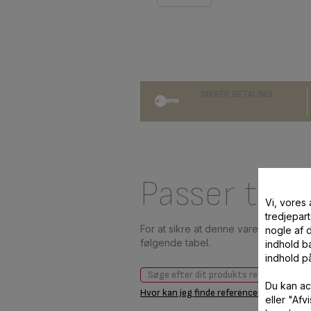
SIKKER BETALING
Passer til 1
Vi, vores
tredjepart
For at sikre at denne vare er kombat
nogle af 
følgende tabel.
indhold ba
indhold p
Du kan ac
Hvor kan jeg finde referencen?
eller "Af