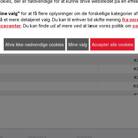
okies, der er nødvendige for at kunne drive webstedet på en effek
Produkter
Ref
ine valg"
for at få flere oplysninger om de forskellige kategorier a
Produkter
Ref
K
få et mere detaljeret valg. Du kan til enhver tid skifte mening
fra vor
ncecenter
. Du kan finde ud af mere ved at læse vores politik om
co
K
K
K
Afvis ikke-nødvendige cookies
Mine valg
Accepter alle cookies
K
K
K
K
K
K
YR
TERMOSER &
STOFPLEJE