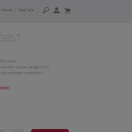
Danish
Følg Tefal
13857
rer spild.
e eller kolde i længere tid.
tible enheder nedenfor).
kt(er)