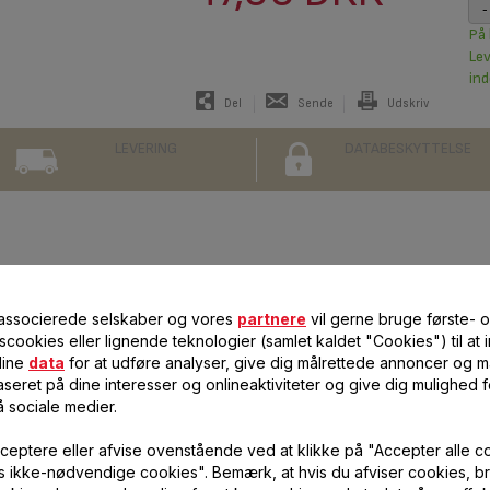
-
På 
Le
ind
Del
Sende
Udskriv
LEVERING
DATABESKYTTELSE
2 produkt(er)
 associerede selskaber og vores
partnere
vil gerne bruge første- 
scookies eller lignende teknologier (samlet kaldet "Cookies") til at
ibel med dit produkt, bedes du angive produktets reference i søgefe
dine
data
for at udføre analyser, give dig målrettede annoncer og må
seret på dine interesser og onlineaktiviteter og give dig mulighed f
å sociale medier.
ceptere eller afvise ovenstående ved at klikke på "Accepter alle c
vis ikke-nødvendige cookies". Bemærk, at hvis du afviser cookies, br