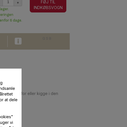
+
FØJ TIL
INDKØBSVOGN
lager.
veringen
enfor 6 dage.
G S B
og
 indsamle
ltet nedenfor eller kigge i den
lrettet
or at dele
ookies"
uger vi