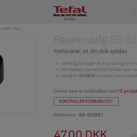
-513857 - Tefal
Rejsekruslåg SS-5
Forhindrer, at din drik spildes
Dette låg forsegler dit krus tæt og forhind
Det hjælper med at holde drikkevarer varm
Designet
til KRUS
(se listen over kompa
Denne vare er kombatilbel med
12 produ
KONTROLLER KOMBABILITET
Reference :
SS-513857
47,00 DKK