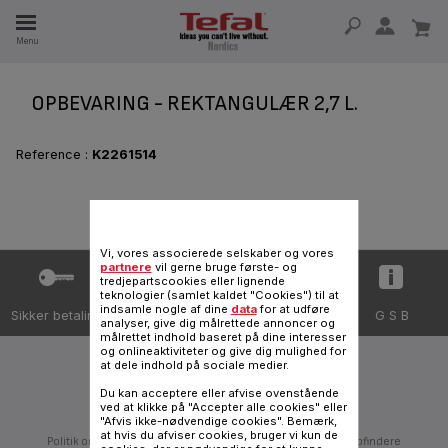
Menu
 I 15 ÅR
OPBEVARING - REKTANGULÆR 2,7 L.
Reference :
K2261514
Vi, vores associerede selskaber og vores
partnere
vil gerne bruge første- og
tredjepartscookies eller lignende
teknologier (samlet kaldet "Cookies") til at
indsamle nogle af dine
data
for at udføre
Sikker betaling
Levering
Databeskyttelse
G S B
analyser, give dig målrettede annoncer og
målrettet indhold baseret på dine interesser
og onlineaktiviteter og give dig mulighed for
at dele indhold på sociale medier.
Følg os på:
Du kan acceptere eller afvise ovenstående
ved at klikke på "Accepter alle cookies" eller
"Afvis ikke-nødvendige cookies". Bemærk,
at hvis du afviser cookies, bruger vi kun de
Politik om databeskyttelse
SEB-Gruppen
Slut dig til os
Opfindere