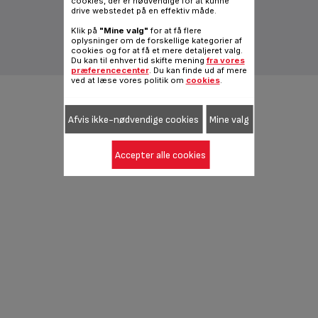
cookies, der er nødvendige for at kunne
Vilkår og betingelser
Juridisk meddelelse
drive webstedet på en effektiv måde.
Fødevarestyrelsens smileyrapport
Klik på
"Mine valg"
for at få flere
Almindelig internetside
oplysninger om de forskellige kategorier af
cookies og for at få et mere detaljeret valg.
|
Danish
Du kan til enhver tid skifte mening
fra vores
præferencecenter
. Du kan finde ud af mere
ved at læse vores politik om
cookies
.
Afvis ikke-nødvendige cookies
Mine valg
Accepter alle cookies