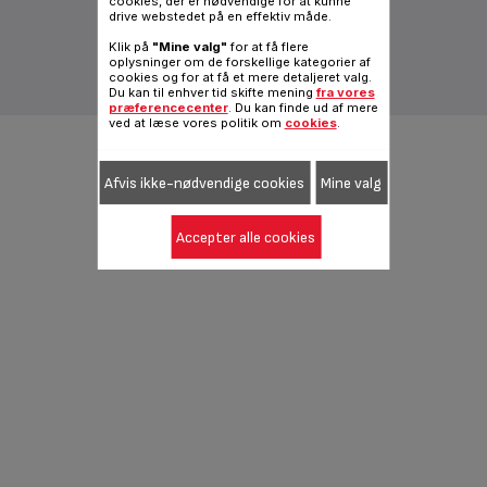
cookies, der er nødvendige for at kunne
Vilkår og betingelser
Juridisk meddelelse
drive webstedet på en effektiv måde.
Fødevarestyrelsens smileyrapport
Klik på
"Mine valg"
for at få flere
Almindelig internetside
oplysninger om de forskellige kategorier af
cookies og for at få et mere detaljeret valg.
|
Danish
Du kan til enhver tid skifte mening
fra vores
præferencecenter
. Du kan finde ud af mere
ved at læse vores politik om
cookies
.
Afvis ikke-nødvendige cookies
Mine valg
Accepter alle cookies