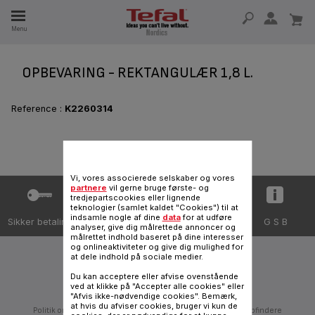
Menu
 I 15 ÅR
OPBEVARING - REKTANGULÆR 1,8 L.
Reference :
K2260314
Vi, vores associerede selskaber og vores
partnere
vil gerne bruge første- og
tredjepartscookies eller lignende
teknologier (samlet kaldet "Cookies") til at
indsamle nogle af dine
data
for at udføre
Sikker betaling
Levering
Databeskyttelse
G S B
analyser, give dig målrettede annoncer og
målrettet indhold baseret på dine interesser
og onlineaktiviteter og give dig mulighed for
at dele indhold på sociale medier.
Følg os på:
Du kan acceptere eller afvise ovenstående
ved at klikke på "Accepter alle cookies" eller
"Afvis ikke-nødvendige cookies". Bemærk,
at hvis du afviser cookies, bruger vi kun de
Politik om databeskyttelse
SEB-Gruppen
Slut dig til os
Opfindere