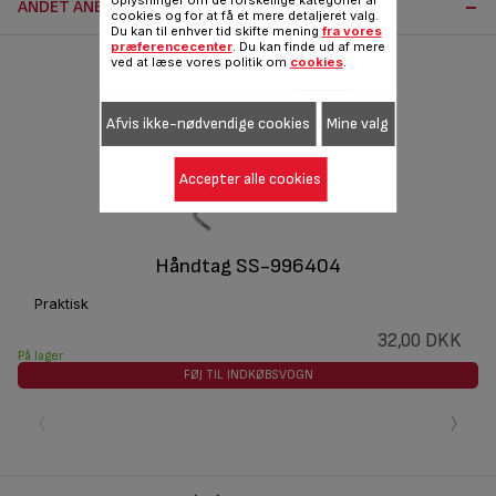
oplysninger om de forskellige kategorier af
ANDET ANBEFALET TILBEHØR:
cookies og for at få et mere detaljeret valg.
Du kan til enhver tid skifte mening
fra vores
præferencecenter
. Du kan finde ud af mere
ved at læse vores politik om
cookies
.
Afvis ikke-nødvendige cookies
Mine valg
Accepter alle cookies
Håndtag SS-996404
Praktisk
32,00 DKK
På lager
FØJ TIL INDKØBSVOGN
‹
›