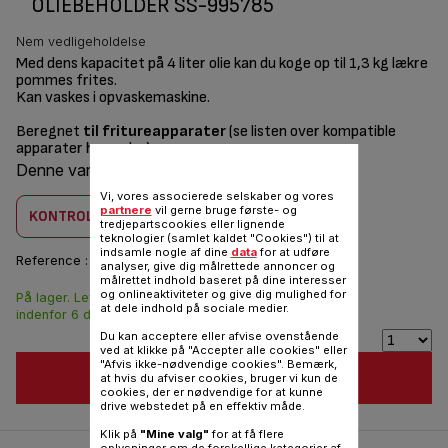
OLIEBEHOLDER SS-995785
Nem vedligeholdelse
Med dens kapacitet på 4 liter olie kan du koge op til 1,3 kg lækre
pommes frites.
Kan vaskes i opvaskemaskine.
Beregnet
til fritureapparater
(se listen over kompatible
apparater herunder)
Denne vare er kombatilbel med
1 produkt(er)
Vi, vores associerede selskaber og vores
partnere
vil gerne bruge første- og
KONTROLLER KOMBABILITET
tredjepartscookies eller lignende
teknologier (samlet kaldet "Cookies") til at
indsamle nogle af dine
data
for at udføre
Reference :
SS-995785
analyser, give dig målrettede annoncer og
målrettet indhold baseret på dine interesser
og onlineaktiviteter og give dig mulighed for
På lager. Leveringen
117,00 DKK
at dele indhold på sociale medier.
indenfor 6 dage.
Du kan acceptere eller afvise ovenstående
ved at klikke på "Accepter alle cookies" eller
"Afvis ikke-nødvendige cookies". Bemærk,
FØJ TIL INDKØBSVOGN
at hvis du afviser cookies, bruger vi kun de
cookies, der er nødvendige for at kunne
drive webstedet på en effektiv måde.
Klik på
"Mine valg"
for at få flere