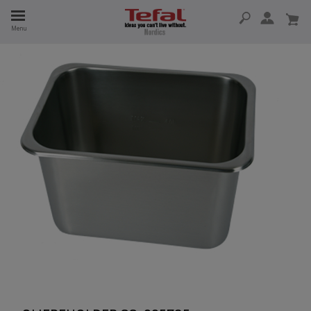
Menu
 I 15 ÅR