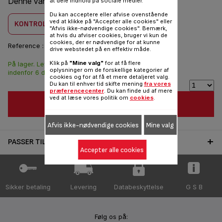
Denne vare er kombatilbel med
1 produkt(er)
at dele indhold på sociale medier.
Du kan acceptere eller afvise ovenstående
ved at klikke på "Accepter alle cookies" eller
KONTROLLER KOMBABILITET
"Afvis ikke-nødvendige cookies". Bemærk,
at hvis du afviser cookies, bruger vi kun de
cookies, der er nødvendige for at kunne
Reference :
K3023202
drive webstedet på en effektiv måde.
Klik på
"Mine valg"
for at få flere
På lager. Leveringen
32,00 DKK
oplysninger om de forskellige kategorier af
indenfor 6 dage.
cookies og for at få et mere detaljeret valg.
Du kan til enhver tid skifte mening
fra vores
præferencecenter
. Du kan finde ud af mere
ved at læse vores politik om
cookies
.
FØJ TIL INDKØBSVOGN
Afvis ikke-nødvendige cookies
Mine valg
PASSER TIL 1 PRODUKT(ER)
Accepter alle cookies
Sikker betaling
Levering
Databeskyttelse
G S B
Følg os på: