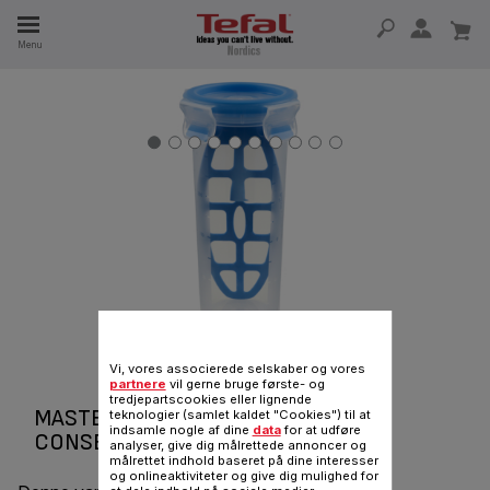
Menu
 I 15 ÅR
Vi, vores associerede selskaber og vores
partnere
vil gerne bruge første- og
tredjepartscookies eller lignende
MASTERSEAL FRESH FOOD
teknologier (samlet kaldet "Cookies") til at
indsamle nogle af dine
data
for at udføre
CONSERVATION
analyser, give dig målrettede annoncer og
målrettet indhold baseret på dine interesser
og onlineaktiviteter og give dig mulighed for