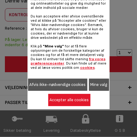
Denne vare er kombatilbel med
1 produkt(er)
og onlineaktiviteter og give dig mulighed for
at dele indhold på sociale medier.
KONTROLLER KOMBABILITET
Du kan acceptere eller afvise ovenstående
ved at klikke på "Accepter alle cookies" eller
"Afvis ikke-nødvendige cookies". Bemærk,
Reference :
K3029012
at hvis du afviser cookies, bruger vi kun de
cookies, der er nødvendige for at kunne
drive webstedet på en effektiv måde.
På lager. Leveringen
210,00 DKK
indenfor 6 dage.
Klik på
"Mine valg"
for at få flere
oplysninger om de forskellige kategorier af
cookies og for at få et mere detaljeret valg.
Du kan til enhver tid skifte mening
fra vores
FØJ TIL INDKØBSVOGN
præferencecenter
. Du kan finde ud af mere
ved at læse vores politik om
cookies
.
Afvis ikke-nødvendige cookies
Mine valg
VEJLEDNINGER OG GARANTI
Accepter alle cookies
PASSER TIL 1 PRODUKT(ER)
Sikker betaling
Levering
Databeskyttelse
G S B