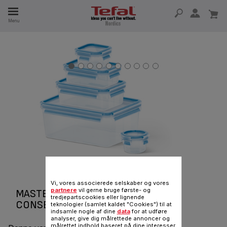
Menu
 I 15 ÅR
Vi, vores associerede selskaber og vores
partnere
vil gerne bruge første- og
MASTERSEAL FRESH FOOD
tredjepartscookies eller lignende
CONSERVATION
teknologier (samlet kaldet "Cookies") til at
indsamle nogle af dine
data
for at udføre
analyser, give dig målrettede annoncer og
målrettet indhold baseret på dine interesser