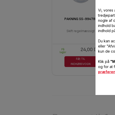
Vi, vores
tredjepart
PAKNING SS-994780
nogle af 
indhold ba
indhold p
Skift regelmæssigt
Du kan ac
eller "Af
24,00 DKK
På
kun de co
lager
FØJ TIL
Klik på
"M
INDKØBSVOGN
og for at 
præfere