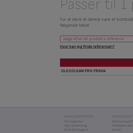
Passer til 1
For at sikre at denne vare er kombat
følgende tabel.
Hvor kan jeg finde referencen?
OLEOCLEAN PRO FR804
KØKKENAPPARATER
KØKKENUDST
Frituregryder
Opbevaring af 
Sjov madlavning
Redskaber, vær
Ris & Multikogere
dimser