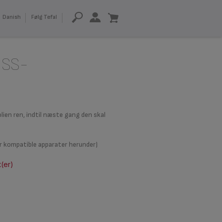
Danish
Følg Tefal
r SS-
lien ren, indtil næste gang den skal
er kompatible apparater herunder)
t(er)