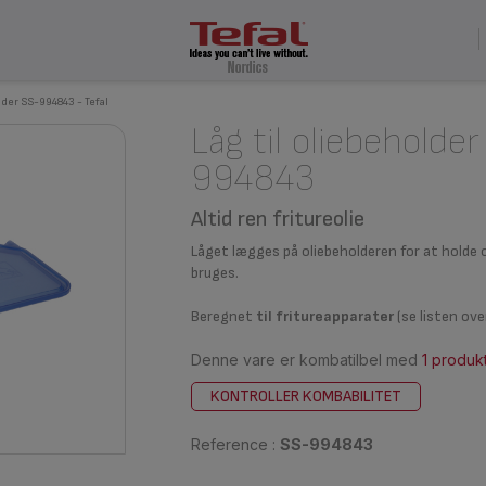
lder SS-994843 - Tefal
Låg til oliebeholde
994843
Altid ren fritureolie
Låget lægges på oliebeholderen for at holde o
bruges.
Beregnet
til fritureapparater
(se listen ov
Denne vare er kombatilbel med
1 produk
KONTROLLER KOMBABILITET
Reference :
SS-994843