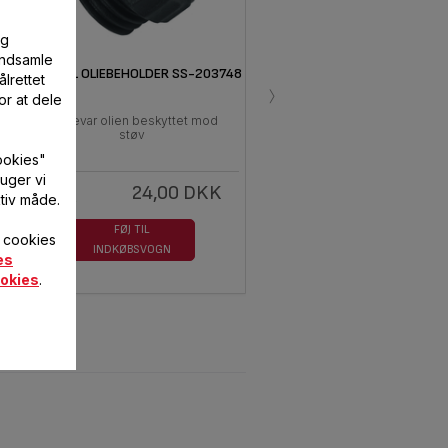
og
 indsamle
PROP TIL OLIEBEHOLDER SS-203748
lrettet
›
or at dele
Opbevar olien beskyttet mod
støv
ookies"
uger vi
24,00 DKK
På
tiv måde.
lager
FØJ TIL
f cookies
INDKØBSVOGN
es
okies
.