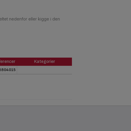
ltet nedenfor eller kigge i den
erencer
Kategorier
erencer
Kategorier
R804015