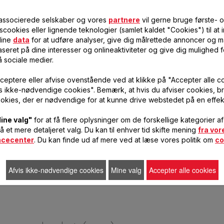
 associerede selskaber og vores
partnere
vil gerne bruge første- 
scookies eller lignende teknologier (samlet kaldet "Cookies") til at
STEGEKURV SS-994739
HÅNDTAG PÅ STEGEKURV SS-
dine
data
for at udføre analyser, give dig målrettede annoncer og må
994740
seret på dine interesser og onlineaktiviteter og give dig mulighed f
å sociale medier.
Lad dine pommes frites
Tilbered pommes frites 100
dryppe ordentligt af, inden du
% sikkert
spiser dem.
ceptere eller afvise ovenstående ved at klikke på "Accepter alle c
vis ikke-nødvendige cookies". Bemærk, at hvis du afviser cookies, br
70,00 DKK
32,00 DKK
På
På
okies, der er nødvendige for at kunne drive webstedet på en effek
lager
lager
FØJ TIL
FØJ TIL
ine valg"
for at få flere oplysninger om de forskellige kategorier a
INDKØBSVOGN
INDKØBSVOGN
få et mere detaljeret valg. Du kan til enhver tid skifte mening
fra vor
ncecenter
. Du kan finde ud af mere ved at læse vores politik om
co
Afvis ikke-nødvendige cookies
Mine valg
Accepter alle cookies