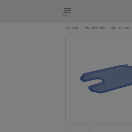
Menu
Startside
>
Tilbehørsbutik
>
Låg til oliebeho