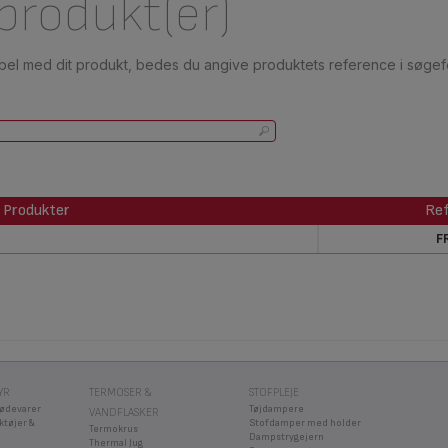
 produkt(er)
ibel med dit produkt, bedes du angive produktets reference i søgefe
Produkter
Ref
Produkter
Ref
F
YR
TERMOSER &
STOFPLEJE
fødevarer
Tøjdampere
VANDFLASKER
ktøjer &
Stofdamper med holder
Termokrus
Dampstrygejern
Thermal Jug