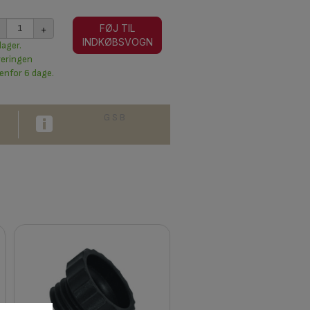
+
FØJ TIL
INDKØBSVOGN
lager.
veringen
enfor 6 dage.
G S B