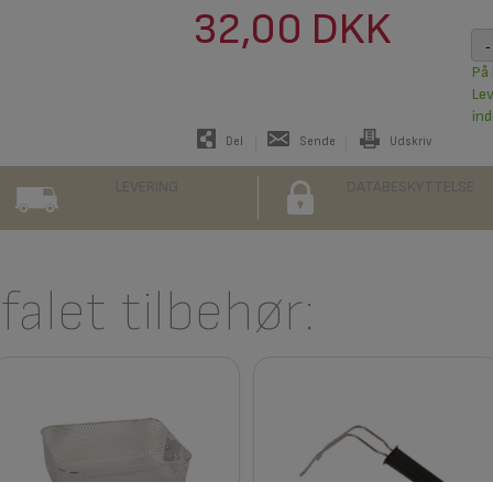
32,00 DKK
-
På 
Le
ind
Del
Sende
Udskriv
LEVERING
DATABESKYTTELSE
alet tilbehør: