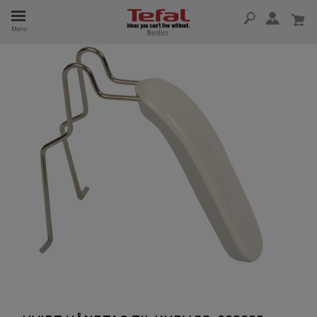
Menu
 I 15 ÅR