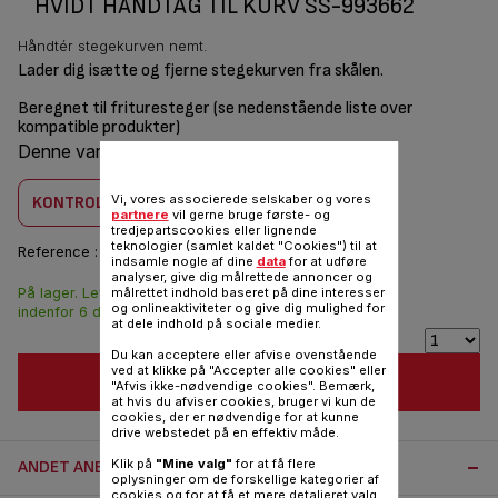
HVIDT HÅNDTAG TIL KURV SS-993662
Håndtér stegekurven nemt.
Lader dig isætte og fjerne stegekurven fra skålen.
Beregnet til frituresteger (se nedenstående liste over
kompatible produkter)
Denne vare er kombatilbel med
1 produkt(er)
Vi, vores associerede selskaber og vores
KONTROLLER KOMBABILITET
partnere
vil gerne bruge første- og
tredjepartscookies eller lignende
teknologier (samlet kaldet "Cookies") til at
Reference :
SS-993662
indsamle nogle af dine
data
for at udføre
analyser, give dig målrettede annoncer og
På lager. Leveringen
målrettet indhold baseret på dine interesser
32,00 DKK
og onlineaktiviteter og give dig mulighed for
indenfor 6 dage.
at dele indhold på sociale medier.
Du kan acceptere eller afvise ovenstående
ved at klikke på "Accepter alle cookies" eller
FØJ TIL INDKØBSVOGN
"Afvis ikke-nødvendige cookies". Bemærk,
at hvis du afviser cookies, bruger vi kun de
cookies, der er nødvendige for at kunne
drive webstedet på en effektiv måde.
Klik på
"Mine valg"
for at få flere
ANDET ANBEFALET TILBEHØR:
oplysninger om de forskellige kategorier af
cookies og for at få et mere detaljeret valg.