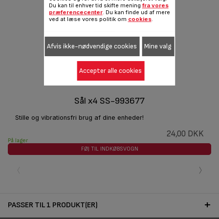
Du kan til enhver tid skifte mening
fra vores
præferencecenter
. Du kan finde ud af mere
ved at læse vores politik om
cookies
.
Afvis ikke-nødvendige cookies
Mine valg
Accepter alle cookies
Sål x4 SS-993677
Stille og vibrationsfri brug af dine enheder!
24,00 DKK
På lager
FØJ TIL INDKØBSVOGN
‹
›
PASSER TIL 1 PRODUKT(ER)