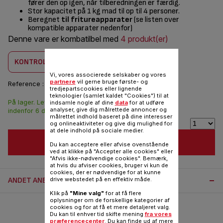
fører den op igen, når tilberedningen er færdig.
Stor kapacitet på 1 kg mad til op til 4 personer.
Beregnet
til fritureapparater
(se listen over
kompatible apparater nedenfor)
Denne vare er kombatilbel med
4 produkt(er)
KONTROLLER KOMBABILITET
Vi, vores associerede selskaber og vores
partnere
vil gerne bruge første- og
Reference :
SS-204017
tredjepartscookies eller lignende
teknologier (samlet kaldet "Cookies") til at
På lager. Leveringen
55,00 DKK
indsamle nogle af dine
data
for at udføre
analyser, give dig målrettede annoncer og
indenfor 6 dage.
målrettet indhold baseret på dine interesser
og onlineaktiviteter og give dig mulighed for
at dele indhold på sociale medier.
FØJ TIL INDKØBSVOGN
Du kan acceptere eller afvise ovenstående
ved at klikke på "Accepter alle cookies" eller
"Afvis ikke-nødvendige cookies". Bemærk,
at hvis du afviser cookies, bruger vi kun de
cookies, der er nødvendige for at kunne
ANDET ANBEFALET TILBEHØR:
drive webstedet på en effektiv måde.
Klik på
"Mine valg"
for at få flere
oplysninger om de forskellige kategorier af
cookies og for at få et mere detaljeret valg.
Du kan til enhver tid skifte mening
fra vores
præferencecenter
. Du kan finde ud af mere