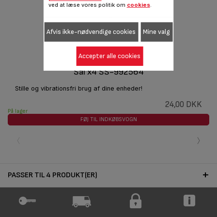
ved at læse vores politik om
cookies
.
Afvis ikke-nødvendige cookies
Mine valg
Accepter alle cookies
Sål x4 SS-992564
Stille og vibrationsfri brug af dine enheder!
24,00 DKK
På lager
FØJ TIL INDKØBSVOGN
‹
›
PASSER TIL 4 PRODUKT(ER)