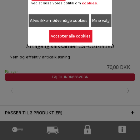
ved at læse vores politik om
cookies
.
Afvis ikke-nødvendige cookies
Mine valg
Accepter alle cookies
Aftagelig kalksamler CS-00144190
Nem og effektiv antikalkløsning
70,00 DKK
På lager
FØJ TIL INDKØBSVOGN
‹
›
PASSER TIL 3 PRODUKT(ER)