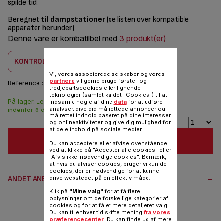
spilde tid.
Beregnet
til dampstationer
(se listen over kompatible
apparater herunder)
Denne vare er kombatilbel med
3 produkt(er)
KONTROLLER KOMBABILITET
Vi, vores associerede selskaber og vores
partnere
vil gerne bruge første- og
Reference :
CS-10001024
tredjepartscookies eller lignende
teknologier (samlet kaldet "Cookies") til at
På lager. Leveringen
187,00 DKK
indsamle nogle af dine
data
for at udføre
analyser, give dig målrettede annoncer og
indenfor 6 dage.
målrettet indhold baseret på dine interesser
og onlineaktiviteter og give dig mulighed for
at dele indhold på sociale medier.
FØJ TIL INDKØBSVOGN
Du kan acceptere eller afvise ovenstående
ved at klikke på "Accepter alle cookies" eller
"Afvis ikke-nødvendige cookies". Bemærk,
at hvis du afviser cookies, bruger vi kun de
cookies, der er nødvendige for at kunne
ANDET ANBEFALET TILBEHØR:
drive webstedet på en effektiv måde.
Klik på
"Mine valg"
for at få flere
oplysninger om de forskellige kategorier af
cookies og for at få et mere detaljeret valg.
Du kan til enhver tid skifte mening
fra vores
præferencecenter
. Du kan finde ud af mere