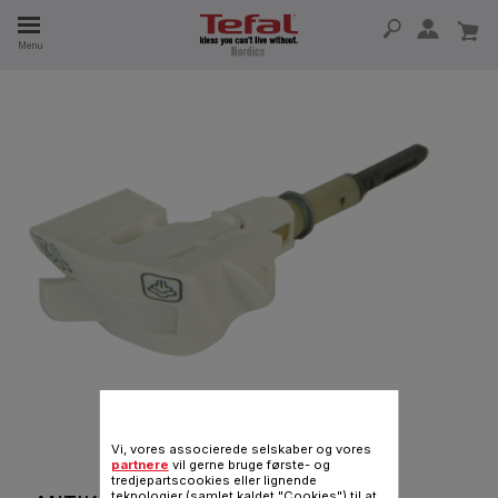
Menu
 I 15 ÅR
Vi, vores associerede selskaber og vores
partnere
vil gerne bruge første- og
tredjepartscookies eller lignende
teknologier (samlet kaldet "Cookies") til at