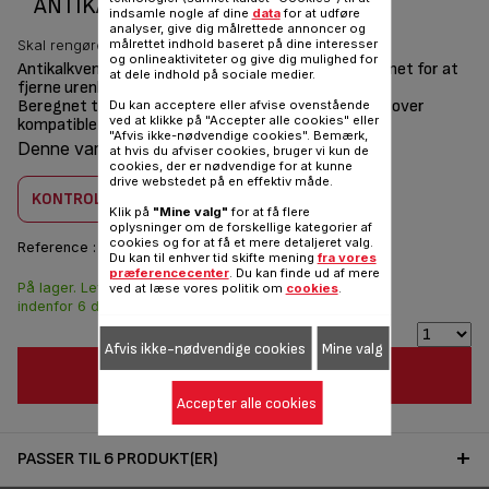
ANTIKALKVENTIL CS-00133059
indsamle nogle af dine
data
for at udføre
analyser, give dig målrettede annoncer og
målrettet indhold baseret på dine interesser
Skal rengøres regelmæssigt.
og onlineaktiviteter og give dig mulighed for
Antikalkventilen er placeret på forsiden af strygejernet for at
at dele indhold på sociale medier.
fjerne urenheder i vandet.
Beregnet til dampstrygejern (se nedenstående liste over
Du kan acceptere eller afvise ovenstående
ved at klikke på "Accepter alle cookies" eller
kompatible produkter)
"Afvis ikke-nødvendige cookies". Bemærk,
Denne vare er kombatilbel med
6 produkt(er)
at hvis du afviser cookies, bruger vi kun de
cookies, der er nødvendige for at kunne
drive webstedet på en effektiv måde.
KONTROLLER KOMBABILITET
Klik på
"Mine valg"
for at få flere
oplysninger om de forskellige kategorier af
cookies og for at få et mere detaljeret valg.
Reference :
CS-00133059
Du kan til enhver tid skifte mening
fra vores
præferencecenter
. Du kan finde ud af mere
På lager. Leveringen
ved at læse vores politik om
cookies
.
70,00 DKK
indenfor 6 dage.
Afvis ikke-nødvendige cookies
Mine valg
FØJ TIL INDKØBSVOGN
Accepter alle cookies
PASSER TIL 6 PRODUKT(ER)