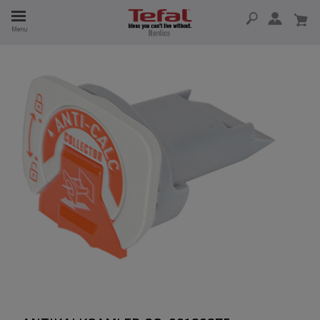
Menu
 I 15 ÅR