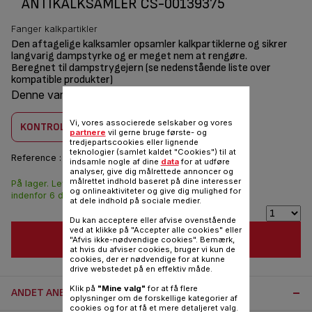
ANTIKALKSAMLER CS-00139375
Fanger kalkpartikler
Den aftagelige kalksamler opsamler kalkpartiklerne og sikrer
langvarig dampstyrke og er meget nem at rengøre.
Beregnet til dampstrygejern (se nedenstående liste over
kompatible produkter)
Denne vare er kombatilbel med
4 produkt(er)
Vi, vores associerede selskaber og vores
KONTROLLER KOMBABILITET
partnere
vil gerne bruge første- og
tredjepartscookies eller lignende
teknologier (samlet kaldet "Cookies") til at
Reference :
CS-00139375
indsamle nogle af dine
data
for at udføre
analyser, give dig målrettede annoncer og
målrettet indhold baseret på dine interesser
På lager. Leveringen
70,00 DKK
og onlineaktiviteter og give dig mulighed for
indenfor 6 dage.
at dele indhold på sociale medier.
Du kan acceptere eller afvise ovenstående
ved at klikke på "Accepter alle cookies" eller
FØJ TIL INDKØBSVOGN
"Afvis ikke-nødvendige cookies". Bemærk,
at hvis du afviser cookies, bruger vi kun de
cookies, der er nødvendige for at kunne
drive webstedet på en effektiv måde.
Klik på
"Mine valg"
for at få flere
ANDET ANBEFALET TILBEHØR:
oplysninger om de forskellige kategorier af
cookies og for at få et mere detaljeret valg.