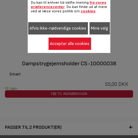
Du kan til enhver tid skifte mening
fra vores
præferencecenter
. Du kan finde ud af mere
ved at læse vores politik om
cookies
.
Afvis ikke-nødvendige cookies
Mine valg
Accepter alle cookies
Dampstrygejernsholder CS-10000038
Smart
55,00 DKK
På lager
FØJ TIL INDKØBSVOGN
PASSER TIL 2 PRODUKT(ER)