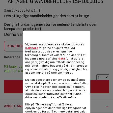
AFTAGELIG VANDBEHOLDER CS-10000105
Samlet kapacitet på 1,8 l
Den aftagelige vandbeholder gør den nem at bruge.
Designet til dampgenerator (se nedenstående liste over
kompatible produkter)
Denne vare er kombatilbel med
2 produkt(er)
Vi, vores associerede selskaber og vores
KONTROLLER KOMBABILITET
partnere
vil gerne bruge første- og
tredjepartscookies eller lignende
teknologier (samlet kaldet "Cookies") til at
Reference :
CS-10000105
indsamle nogle af dine
data
for at udføre
analyser, give dig målrettede annoncer og
målrettet indhold baseret på dine interesser
På lager. Leveringen
164,00 DKK
og onlineaktiviteter og give dig mulighed for
indenfor 6 dage.
at dele indhold på sociale medier.
Du kan acceptere eller afvise ovenstående
ved at klikke på "Accepter alle cookies" eller
FØJ TIL INDKØBSVOGN
"Afvis ikke-nødvendige cookies". Bemærk,
at hvis du afviser cookies, bruger vi kun de
cookies, der er nødvendige for at kunne
drive webstedet på en effektiv måde.
Klik på
"Mine valg"
for at få flere
ANDET ANBEFALET TILBEHØR:
oplysninger om de forskellige kategorier af
cookies og for at få et mere detaljeret valg.