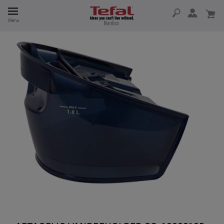
Menu
 I 15 ÅR