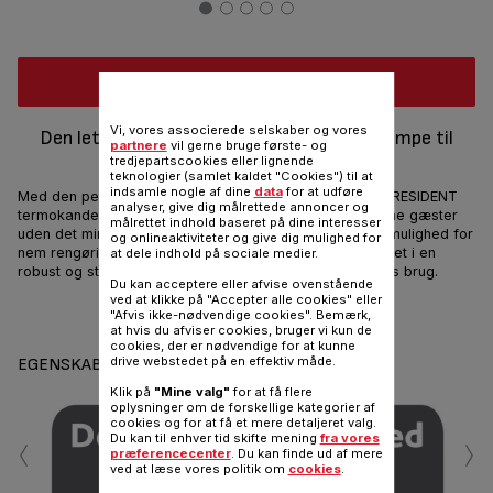
Køb online
Vi, vores associerede selskaber og vores
Den letanvendelige XL termokande med pumpe til
partnere
vil gerne bruge første- og
enhver lejlighed
tredjepartscookies eller lignende
teknologier (samlet kaldet "Cookies") til at
indsamle nogle af dine
data
for at udføre
Med den perfekte kapacitet til enhver lejlighed, Tefal PRESIDENT
analyser, give dig målrettede annoncer og
termokanden med pumpe serverer varme drikke for dine gæster
målrettet indhold baseret på dine interesser
uden det mindste besvær. Praktiske egenskaber giver mulighed for
og onlineaktiviteter og give dig mulighed for
nem rengøring, opfyldning og transport. Den er fremstillet i en
at dele indhold på sociale medier.
robust og stærk ramme i rustfrit stål som sikrer lang tids brug.
Du kan acceptere eller afvise ovenstående
ved at klikke på "Accepter alle cookies" eller
Del
Sende
"Afvis ikke-nødvendige cookies". Bemærk,
at hvis du afviser cookies, bruger vi kun de
cookies, der er nødvendige for at kunne
drive webstedet på en effektiv måde.
EGENSKABER
Klik på
"Mine valg"
for at få flere
oplysninger om de forskellige kategorier af
cookies og for at få et mere detaljeret valg.
‹
›
Du kan til enhver tid skifte mening
fra vores
præferencecenter
. Du kan finde ud af mere
ved at læse vores politik om
cookies
.