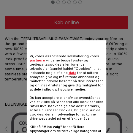
Køb online
With the TEFAL TRAVEL MUG EASY TWIST, enjoy your coffee on
the go and hassle-free – no matter where life takes you! Offering a
new 100% easy-open functionality, it comes in fresh, trendy colors
with a "twisted" sleeve. All its much-loved features remain: a 100%
Vi, vores associerede selskaber og vores
leak-proof and dishwasher-safe design, plus the unique quick-
partnere
vil gerne bruge første- og
press 360° spout that makes drinking on the go a breeze. At the
tredjepartscookies eller lignende
teknologier (samlet kaldet "Cookies") til at
same time, a high-quality vacuum-insulated construction in
indsamle nogle af dine
data
for at udføre
stainless steel keeps all your favorite beverages just the right
analyser, give dig målrettede annoncer og
temperature.
målrettet indhold baseret på dine interesser
og onlineaktiviteter og give dig mulighed for
at dele indhold på sociale medier.
Del
Sende
Du kan acceptere eller afvise ovenstående
ved at klikke på "Accepter alle cookies" eller
EGENSKABER
"Afvis ikke-nødvendige cookies". Bemærk,
at hvis du afviser cookies, bruger vi kun de
cookies, der er nødvendige for at kunne
drive webstedet på en effektiv måde.
‹
›
Klik på
"Mine valg"
for at få flere
oplysninger om de forskellige kategorier af