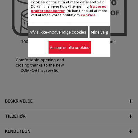
cookies og for at få et mere detaljeret valg.
Du kan til enhver tid skifte mening
fra vores
præferencecenter
. Du kan finde ud af mere
ved at læse vores politik om
cookies
.
Afvis ikke-nødvendige cookies
Mine valg
100% easy-to-open
100% leak proof
functionality
Accepter alle cookies
Comfortable opening and
closing thanks to the new
COMFORT screw lid.
BESKRIVELSE
TILBEHØR
KENDETEGN