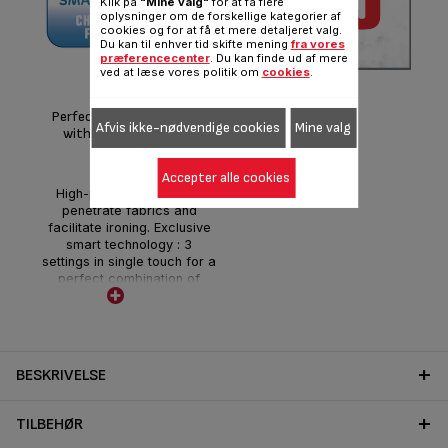
Klik på
"Mine valg"
for at få flere
oplysninger om de forskellige kategorier af
cookies og for at få et mere detaljeret valg.
Du kan til enhver tid skifte mening
fra vores
præferencecenter
. Du kan finde ud af mere
ved at læse vores politik om
cookies
.
Time saving
Perfection for each fabric,
Afvis ikke-nødvendige cookies
Mine valg
with fast and efficient
ironing
Accepter alle cookies
High-pressure steam to
penetrate fabrics and
facilitate ironing. Exclusive
smart technology : 3
settings in single touch for a
perfect combination of
steam and temperature
adapted to all your fabrics.
BESKRIVELSE
TILBEHØR