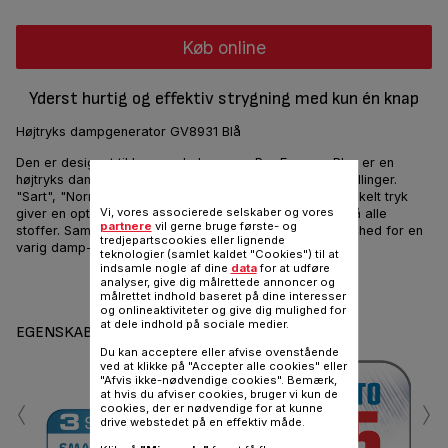
Køb online
Yderst hurtig og effektiv strygning med kun én knap
Højtryks dampgenerator GV8931 Blå
Den er designet til krævende brugere, Pro Express Plus er en
højtryks dampgenerator, med en teknologi med 3-indstillinger.
"Sart", "Normal", "Lærred": 3 indstillinger der med et enkelt tryk
Vi, vores associerede selskaber og vores
giver en optimal kombination af temperatur og damp på alle
partnere
vil gerne bruge første- og
stoffer. Samtidig giver den eksklusive kalk-samler mulighed for en
tredjepartscookies eller lignende
varig damp-ydeevne.
teknologier (samlet kaldet "Cookies") til at
indsamle nogle af dine
data
for at udføre
analyser, give dig målrettede annoncer og
Del
Sende
målrettet indhold baseret på dine interesser
og onlineaktiviteter og give dig mulighed for
at dele indhold på sociale medier.
EGENSKABER
Du kan acceptere eller afvise ovenstående
ved at klikke på "Accepter alle cookies" eller
"Afvis ikke-nødvendige cookies". Bemærk,
‹
›
at hvis du afviser cookies, bruger vi kun de
cookies, der er nødvendige for at kunne
drive webstedet på en effektiv måde.