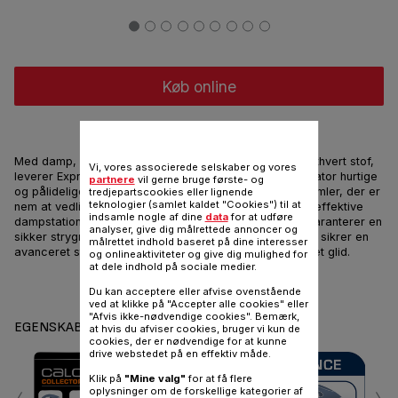
Køb online
Ekstra kraftfuld og let at bruge
Med damp, der er kraftfuld nok til at fjerne folder fra ethvert stof,
Vi, vores associerede selskaber og vores
leverer Express anti-kalk strygejernet med dampgenerator hurtige
partnere
vil gerne bruge første- og
og pålidelige resultater, med en ny aftagelig kalk-indsamler, der er
tredjepartscookies eller lignende
teknologier (samlet kaldet "Cookies") til at
nem at vedligeholde og designet til at holde. Denne højeffektive
indsamle nogle af dine
data
for at udføre
dampstation kommer med et No-Setting-system, der garanterer en
analyser, give dig målrettede annoncer og
sikker strygning uden risiko for at brænde dig. Samtidig sikrer en
målrettet indhold baseret på dine interesser
avanceret strygesålsteknologi et fuldstændig ubesværet glid.
og onlineaktiviteter og give dig mulighed for
at dele indhold på sociale medier.
Del
Sende
Du kan acceptere eller afvise ovenstående
ved at klikke på "Accepter alle cookies" eller
"Afvis ikke-nødvendige cookies". Bemærk,
EGENSKABER
at hvis du afviser cookies, bruger vi kun de
cookies, der er nødvendige for at kunne
drive webstedet på en effektiv måde.
Klik på
"Mine valg"
for at få flere
oplysninger om de forskellige kategorier af