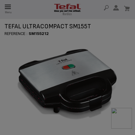
Menu
TEFAL ULTRACOMPACT SM155T
 I 15 ÅR
REFERENCE :
SM155212