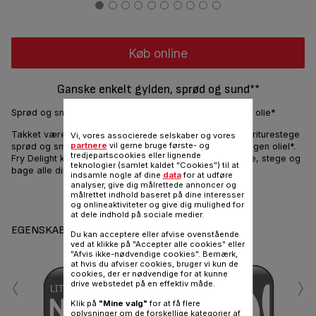
Køb online
Ganske enkelt gylden, sprød og sund**
Sprød og smagfuld friturestegt mad med lidt eller ingen olie*
Takket være 3D Air pulse-teknologien, kan Fry Delight friturestege
Vi, vores associerede selskaber og vores
partnere
vil gerne bruge første- og
sprød og smagfuld friturestegt mad med kun lidt eller ingen oliel*.
tredjepartscookies eller lignende
Fry Delight kan ikke kun friturestege, den kan også grille, stege og
teknologier (samlet kaldet "Cookies") til at
bage alle dine foretrukne retter på ingen tid.
indsamle nogle af dine
data
for at udføre
analyser, give dig målrettede annoncer og
målrettet indhold baseret på dine interesser
Del
Sende
og onlineaktiviteter og give dig mulighed for
at dele indhold på sociale medier.
EGENSKABER
Du kan acceptere eller afvise ovenstående
ved at klikke på "Accepter alle cookies" eller
"Afvis ikke-nødvendige cookies". Bemærk,
at hvis du afviser cookies, bruger vi kun de
‹
›
cookies, der er nødvendige for at kunne
drive webstedet på en effektiv måde.
Klik på
"Mine valg"
for at få flere
oplysninger om de forskellige kategorier af