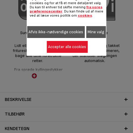
cookies og for at få et mere detaljeret valg.
Du kan til enhver tid skifte mening
fra vores
D
præferencecenter
. Du kan finde ud af mere
ved at læse vores politik om
cookies
.
2 p
Afvis ikke-nødvendige cookies
Mine valg
Sund friturestegning
Nem at bruge
f
Lidt eller ingen olie* for at
Kontrolleret stegning takket
Accepter alle cookies
chi
friturestege, grille, stege og
være 30 minutters-timeren,
på
bage alle dine foretrukne
der standser stegningen
retter.
automatisk.
Fra sprøde kyllingestykker
til æblemuffins,
hjemmelavede pommes
frites og lækre rejebidder,
vælg din ret og lad Fry
Delight stille din sult!
BESKRIVELSE
Forkæl dig selv!
TILBEHØR
KENDETEGN