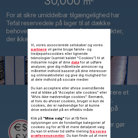
30,000
m
For at sikre umiddelbar tilgængelighed har
Tefal reservedele på lager til at dække
behovene i de kommende år for produkter,
der ikke længere fremstilles.
Vi, vores associerede selskaber og vores
partnere
vil gerne bruge første- og
tredjepartscookies eller lignende
teknologier (samlet kaldet "Cookies") til at
indsamle nogle af dine
data
for at udføre
analyser, give dig målrettede annoncer og
målrettet indhold baseret på dine interesser
og onlineaktiviteter og give dig mulighed for
at dele indhold på sociale medier.
Du kan acceptere eller afvise ovenstående
Det er ofte billigere at reparere et
ved at klikke på "Accepter alle cookies" eller
"Afvis ikke-nødvendige cookies". Bemærk,
produkt end at udskifte det.
at hvis du afviser cookies, bruger vi kun de
cookies, der er nødvendige for at kunne
Ved at arbejde med prisen på
drive webstedet på en effektiv måde.
reservedele og tilbyde
Klik på
"Mine valg"
for at få flere
"nøglefærdige" reparationer gør
oplysninger om de forskellige kategorier af
cookies og for at få et mere detaljeret valg.
Tefal alt for at sikre, at
Du kan til enhver tid skifte mening
fra vores
præferencecenter
. Du kan finde ud af mere