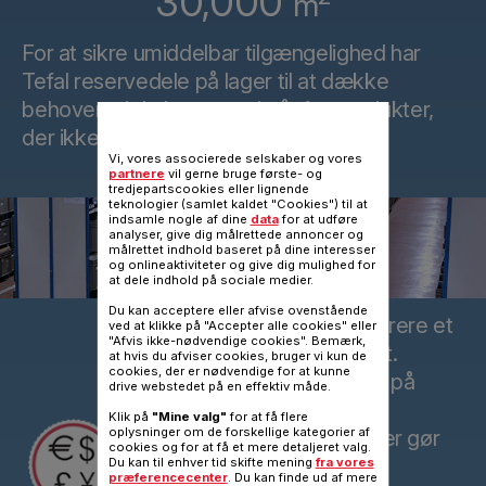
30,000
m
For at sikre umiddelbar tilgængelighed har
Tefal reservedele på lager til at dække
behovene i de kommende år for produkter,
der ikke længere fremstilles.
Vi, vores associerede selskaber og vores
partnere
vil gerne bruge første- og
tredjepartscookies eller lignende
teknologier (samlet kaldet "Cookies") til at
indsamle nogle af dine
data
for at udføre
analyser, give dig målrettede annoncer og
målrettet indhold baseret på dine interesser
og onlineaktiviteter og give dig mulighed for
at dele indhold på sociale medier.
Du kan acceptere eller afvise ovenstående
Det er ofte billigere at reparere et
ved at klikke på "Accepter alle cookies" eller
"Afvis ikke-nødvendige cookies". Bemærk,
produkt end at udskifte det.
at hvis du afviser cookies, bruger vi kun de
cookies, der er nødvendige for at kunne
Ved at arbejde med prisen på
drive webstedet på en effektiv måde.
reservedele og tilbyde
Klik på
"Mine valg"
for at få flere
"nøglefærdige" reparationer gør
oplysninger om de forskellige kategorier af
cookies og for at få et mere detaljeret valg.
Tefal alt for at sikre, at
Du kan til enhver tid skifte mening
fra vores
præferencecenter
. Du kan finde ud af mere