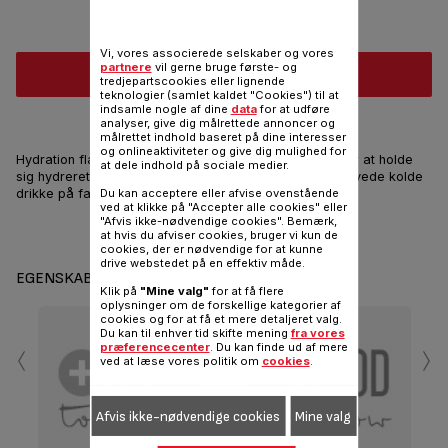
Vi, vores associerede selskaber og vores
partnere
vil gerne bruge første- og
Køb online
tredjepartscookies eller lignende
teknologier (samlet kaldet "Cookies") til at
indsamle nogle af dine
data
for at udføre
Nyd kolde drikke på farten!
analyser, give dig målrettede annoncer og
målrettet indhold baseret på dine interesser
og onlineaktiviteter og give dig mulighed for
Hydration flasker til de bevidste mennesker, der ønsker at holde
at dele indhold på sociale medier.
sig hydreret, reducere affald og drikke flere hjemmelavede kolde
drikke på farten!
Du kan acceptere eller afvise ovenstående
ved at klikke på "Accepter alle cookies" eller
"Afvis ikke-nødvendige cookies". Bemærk,
Del
Sende
at hvis du afviser cookies, bruger vi kun de
cookies, der er nødvendige for at kunne
drive webstedet på en effektiv måde.
EGENSKABER
Klik på
"Mine valg"
for at få flere
oplysninger om de forskellige kategorier af
cookies og for at få et mere detaljeret valg.
‹
›
Du kan til enhver tid skifte mening
fra vores
præferencecenter
. Du kan finde ud af mere
ved at læse vores politik om
cookies
.
Afvis ikke-nødvendige cookies
Mine valg