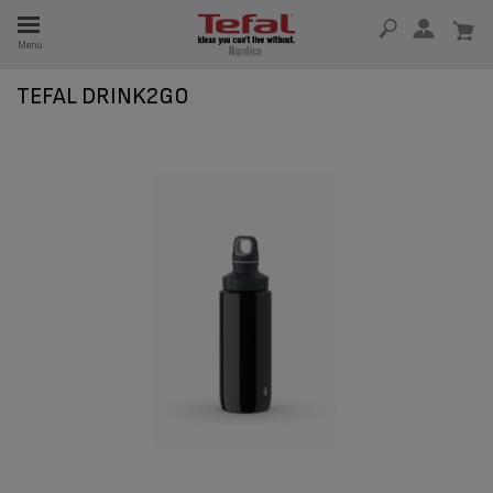
Menu
TEFAL DRINK2GO
 I 15 ÅR