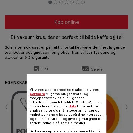
Køb online
Et vakuum krus, der er perfekt til både kaffe og te!
Solera termokruset er perfekt til te takket være den medfølgende
tesi. Det er designet som en globus, fremstillet i Tyskland og
dækket af 5 års garanti.
Del
Sende
EGENSKABER
Vi, vores associerede selskaber og vores
partnere
vil gerne bruge første- og
tredjepartscookies eller lignende
‹
›
teknologier (samlet kaldet "Cookies") til at
indsamle nogle af dine
data
for at udføre
analyser, give dig målrettede annoncer og
målrettet indhold baseret på dine interesser
og onlineaktiviteter og give dig mulighed for
at dele indhold på sociale medier.
Du kan acceptere eller afvise ovenstående