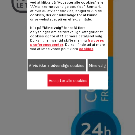
ved at klikke på "Accepter alle cookies" eller
"Afvis ikke-nødvendige cookies". Bemærk,
at hvis du afviser cookies, bruger vi kun de
cookies, der er nødvendige for at kunne
Perfekt til te
drive webstedet på en effektiv måde.
Tesi medfølger
Klik på
"Mine valg"
for at få flere
oplysninger om de forskellige kategorier af
cookies og for at få et mere detaljeret valg.
Du kan til enhver tid skifte mening
fra vores
præferencecenter
. Du kan finde ud af mere
ved at læse vores politik om
cookies
.
Afvis ikke-nødvendige cookies
Mine valg
Accepter alle cookies