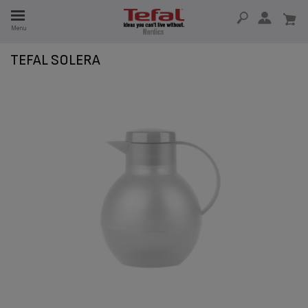
Menu
TEFAL SOLERA
 I 15 ÅR