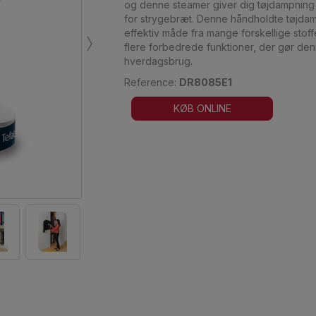
og denne steamer giver dig tøjdampning 
for strygebræt. Denne håndholdte tøjdamp
›
effektiv måde fra mange forskellige st
flere forbedrede funktioner, der gør denn
hverdagsbrug.
Reference:
DR8085E1
KØB ONLINE