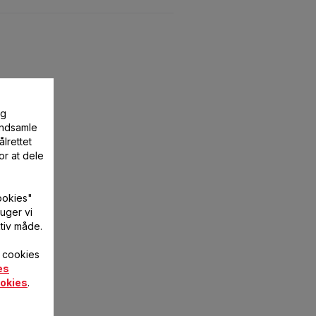
og
 indsamle
lrettet
or at dele
ookies"
uger vi
tiv måde.
f cookies
es
okies
.