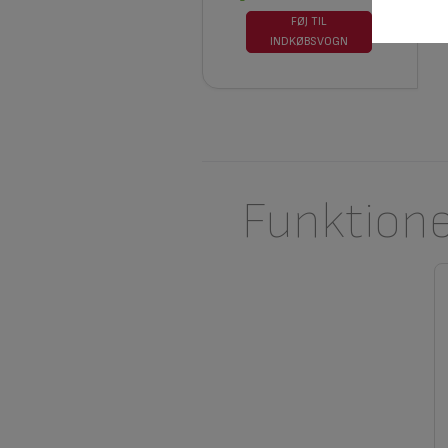
FØJ TIL
INDKØBSVOGN
Funktion