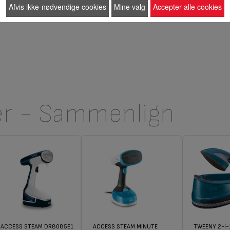
Afvis ikke-nødvendige cookies
Mine valg
Accepter alle cookies
er - Sammenlign
ACCESS STEAM DR8085E1
ACCESS STEAM MINUTE
TWEENY 2-I-