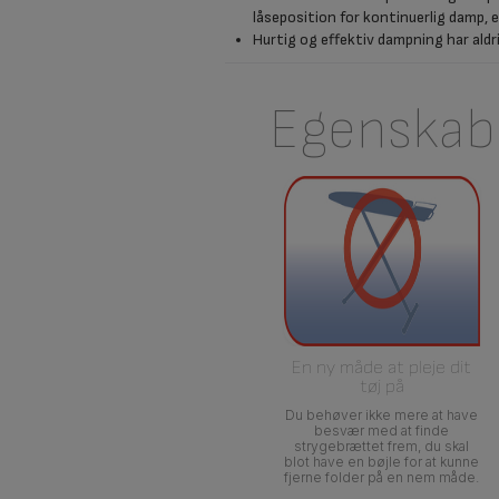
låseposition for kontinuerlig damp, en
Hurtig og effektiv dampning har al
Egenskab
En ny måde at pleje dit
tøj på
Du behøver ikke mere at have
besvær med at finde
strygebrættet frem, du skal
blot have en bøjle for at kunne
fjerne folder på en nem måde.