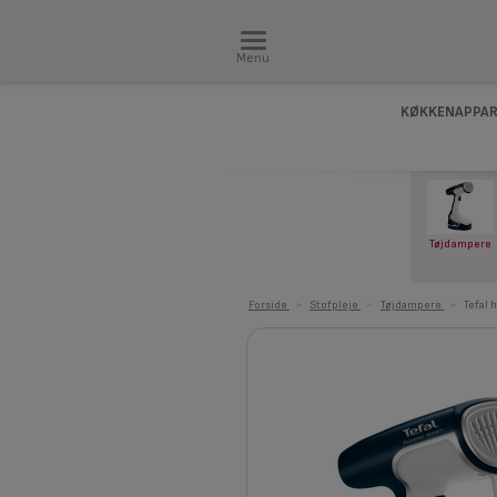
Menu
KØKKENAPPAR
Tøjdampere
Forside
>
Stofpleje
>
Tøjdampere
>
Tefal 