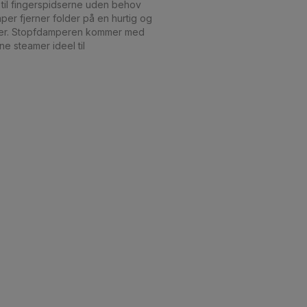
til fingerspidserne uden behov
er fjerner folder på en hurtig og
offer. Stopfdamperen kommer med
e steamer ideel til