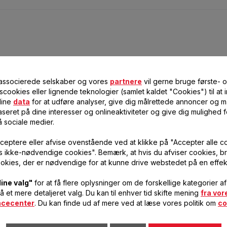
 associerede selskaber og vores
partnere
vil gerne bruge første- 
scookies eller lignende teknologier (samlet kaldet "Cookies") til at
dine
data
for at udføre analyser, give dig målrettede annoncer og må
seret på dine interesser og onlineaktiviteter og give dig mulighed f
å sociale medier.
ceptere eller afvise ovenstående ved at klikke på "Accepter alle c
vis ikke-nødvendige cookies". Bemærk, at hvis du afviser cookies, br
okies, der er nødvendige for at kunne drive webstedet på en effek
ine valg"
for at få flere oplysninger om de forskellige kategorier a
få et mere detaljeret valg. Du kan til enhver tid skifte mening
fra vor
ncecenter
. Du kan finde ud af mere ved at læse vores politik om
co