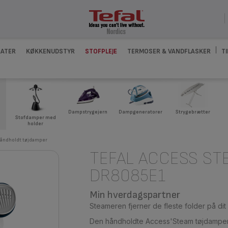
ATER
KØKKENUDSTYR
STOFPLEJE
TERMOSER & VANDFLASKER
T
Dampgeneratorer
Strygebrætter
Dampstrygejern
Stofdamper med
holder
håndholdt tøjdamper
TEFAL ACCESS ST
DR8085E1
Min hverdagspartner
Steameren fjerner de fleste folder på dit
Den håndholdte Access'Steam tøjdamper e