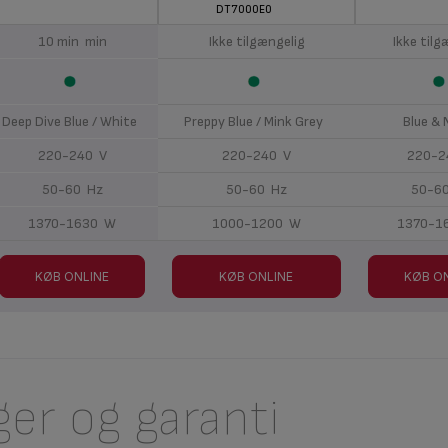
DT7000E0
10 min min
Ikke tilgængelig
Ikke tilg
Deep Dive Blue / White
Preppy Blue / Mink Grey
Blue &
220-240 V
220-240 V
220-2
50-60 Hz
50-60 Hz
50-6
1370-1630 W
1000-1200 W
1370-1
KØB ONLINE
KØB ONLINE
KØB O
ger og garanti