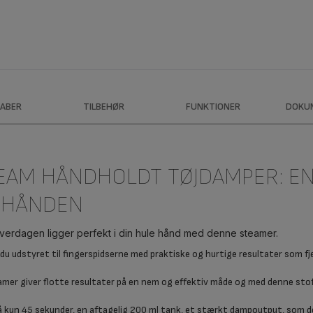
ABER
TILBEHØR
FUNKTIONER
DOKU
TEAM HÅNDHOLDT TØJDAMPER: EN
I HÅNDEN
 hverdagen ligger perfekt i din hule hånd med denne steamer.
u udstyret til fingerspidserne med praktiske og hurtige resultater som fje
er giver flotte resultater på en nem og effektiv måde og med denne stof
kun 45 sekunder, en aftagelig 200 ml tank, et stærkt dampoutput, som des