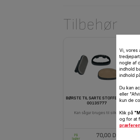
Tilbehør
Vi, vores
tredjepart
nogle af 
indhold ba
indhold p
Du kan ac
eller "Af
BØRSTE TIL SARTE STOFFER CS-
kun de co
00135777
Klik på
"M
Kan sågar bruges til silke
og for at 
præfere
70,00 DKK
På
lager