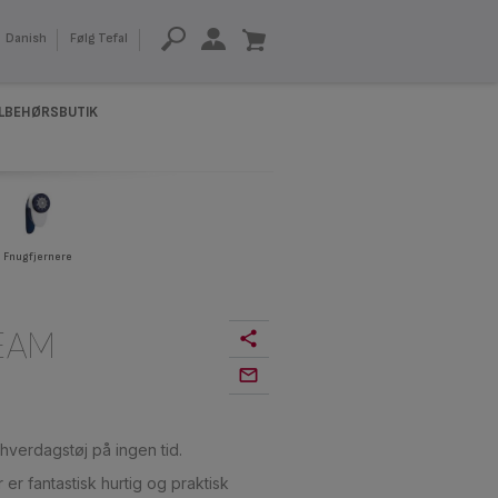
Danish
Følg Tefal
ILBEHØRSBUTIK
Fnugfjernere
EAM
 hverdagstøj på ingen tid.
r fantastisk hurtig og praktisk