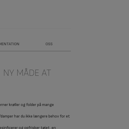
MENTATION
OSS
 NY MÅDE AT
rner krøller og folder på mange
damper har du ikke længere behov for et
inficerer og opfrisker tøjet, en