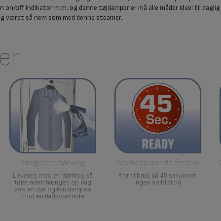
 on/off indikator m.m. og denne tøjdamper er må alle måder ideel til daglig p
drig været så nem som med denne steamer.
er
Integreret dørkrog
Tidsbesparende fordele
Leveres med en dørkrog så
Klar til brug på 45 sekunder,
tøjet nemt hænges op bag
ingen spild af tid
ved en dør og kan dampes
mod en flad overflade