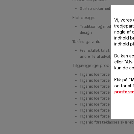
Større sikkerhed under brug
Flot design:
Vi, vores
tredjepart
Tradition og modernitet føre
nogle af 
design
indhold ba
10-års garanti:
indhold p
Fremstillet til at vare længe
Du kan ac
andre Tefal udvalg i rustfrit s
eller "Af
Tilgængelige produkter i dette
kun de co
Ingenio Ice force kokkekniv 2
Klik på
"M
Ingenio Ice force udskærings
og for at 
Ingenio Ice force brødkniv
præfere
Ingenio Ice force Santoku kni
Ingenio Ice force knivopbevar
Ingenio Ice force lommekniv
Ingenio Ice force grønsagskni
Ingenio Ice force bøfknive(sæ
Ingenio førsteklasses skære