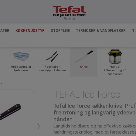
ATER
KØKKENUDSTYR
STOFPLEJE
TERMOSER & VANDFLASKER
T
Knive
Opbevaring af
Redskaber,
Manuel
fødevarer
værktøjer & dimser
tilberedning af
fødevarer
ce
TEFAL Ice Force
Tefal Ice Force køkkenknive: Pro
fremtoning og langvarig ydeevne
›
hånden
Langtids holdbare og højeffektive køkke
hærdningsteknologi med et førsteklasses