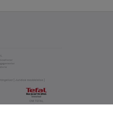
AL
nnovationer
ngagementer
storie
etingelser
Juridisk meddelelse
OM TEFAL