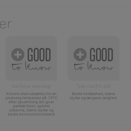
er
Ice Force teknologi
Tysk rustfrit stål
Knivens blad udsættes for en
Bedre holdbarhed, større
pludselig temperatur på -70°C
styrke og længere varighed.
efter opvarmning der giver
perfekt finish, optimal
ydeevne, større styrke og
bedre korrosionsmodstand