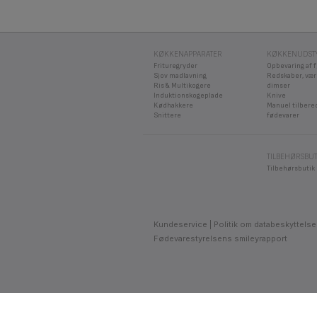
KØKKENAPPARATER
KØKKENUDST
Frituregryder
Opbevaring af 
Sjov madlavning
Redskaber, vær
Ris & Multikogere
dimser
Induktionskogeplade
Knive
Kødhakkere
Manuel tilbere
Snittere
fødevarer
TILBEHØRSBUT
Tilbehørsbutik
Kundeservice
Politik om databeskyttelse
Fødevarestyrelsens smileyrapport