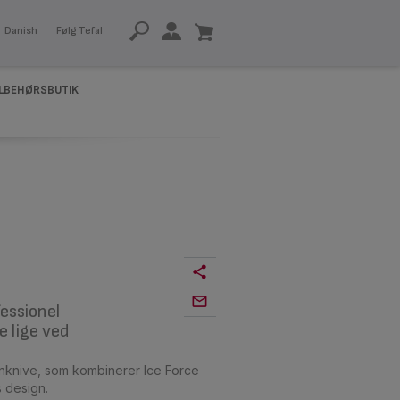
Danish
Følg Tefal
ILBEHØRSBUTIK
fessionel
 lige ved
nknive, som kombinerer Ice Force
 design.