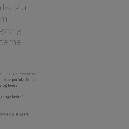
dvalg af
om
gvarig
derne
pludselig temperatur
sikrer perfekt finish,
e og bedre
2 gange bedre*
tyrke og længere