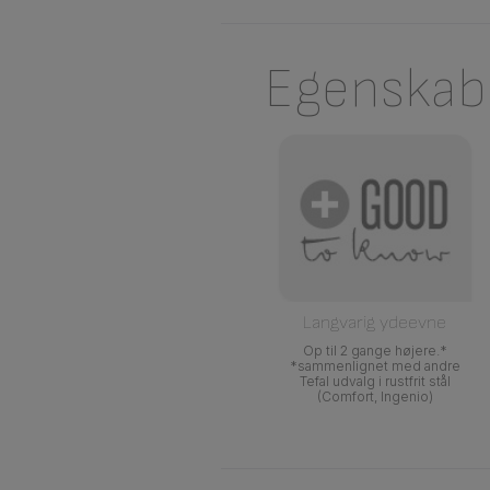
Egenskab
Langvarig ydeevne
Op til 2 gange højere.*
*sammenlignet med andre
Tefal udvalg i rustfrit stål
(Comfort, Ingenio)