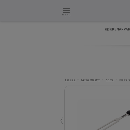
Menu
KØKKENAPPAR
Forside
>
Køkkenudstyr
>
Knive
>
Ice For
‹