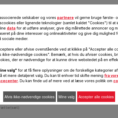
 associerede selskaber og vores
partnere
vil gerne bruge første- 
scookies eller lignende teknologier (samlet kaldet "Cookies") til at
s sammen i et elegant
dine
data
for at udføre analyser, give dig målrettede annoncer og må
seret på dine interesser og onlineaktiviteter og give dig mulighed f
å sociale medier.
 *sammenlignet med
ceptere eller afvise ovenstående ved at klikke på "Accepter alle c
tål (Comfort, Ingenio)
vis ikke-nødvendige cookies". Bemærk, at hvis du afviser cookies, br
 udvalg:
okies, der er nødvendige for at kunne drive webstedet på en effek
0 cm
ine valg"
for at få flere oplysninger om de forskellige kategorier a
kniv 20 cm
få et mere detaljeret valg. Du kan til enhver tid skifte mening
fra vor
ncecenter
. Du kan finde ud af mere ved at læse vores politik om
co
v
ing
Afvis ikke-nødvendige cookies
Mine valg
Accepter alle cookies
v
t)
brætter(sæt)