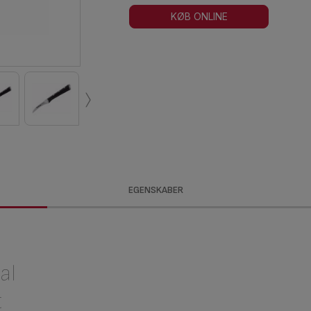
KØB ONLINE
›
EGENSKABER
al
t