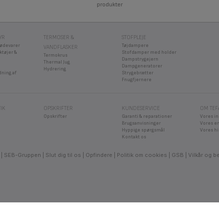
produkter
YR
TERMOSER &
STOFPLEJE
fødevarer
Tøjdampere
VANDFLASKER
ktøjer &
Stofdamper med holder
Termokrus
Dampstrygejern
Thermal Jug
Dampgeneratorer
Hydrering
dning af
Strygebrætter
Fnugfjernere
IK
OPSKRIFTER
KUNDESERVICE
OM TEF
Opskrifter
Garanti & reparationer
Vores i
Brugsanvisninger
Vores e
Hyppige spørgsmål
Vores hi
Kontakt os
SEB-Gruppen
Slut dig til os
Opfindere
Politik om cookies
GSB
Vilkår og b