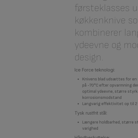
førsteklasses u
køkkenknive s
kombinerer lan
ydeevne og mo
design.
Ice Force teknologi:
Knivens blad udsættes for en 
på -70°C efter opvarmning der 
optimal ydeevne, større styrk
korrosionsmodstand
Langvarig effektivitet op til 
Tysk rustfrit stål:
Længere holdbarhed, større s
varighed
Håndbeskyttelse: