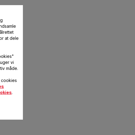
og
 indsamle
lrettet
or at dele
ookies"
uger vi
tiv måde.
f cookies
es
okies
.