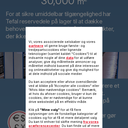
30,000
m
For at sikre umiddelbar tilgængelighed har
Tefal reservedele på lager til at dække
behovene i de kommende år for produkter,
der ikke længere fremstilles.
Vi, vores associerede selskaber og vores
partnere
vil gerne bruge første- og
tredjepartscookies eller lignende
teknologier (samlet kaldet "Cookies") til at
indsamle nogle af dine
data
for at udføre
analyser, give dig målrettede annoncer og
målrettet indhold baseret på dine interesser
og onlineaktiviteter og give dig mulighed for
at dele indhold på sociale medier.
Du kan acceptere eller afvise ovenstående
Det er ofte billigere at reparere et
ved at klikke på "Accepter alle cookies" eller
"Afvis ikke-nødvendige cookies". Bemærk,
produkt end at udskifte det.
at hvis du afviser cookies, bruger vi kun de
cookies, der er nødvendige for at kunne
Ved at arbejde med prisen på
drive webstedet på en effektiv måde.
reservedele og tilbyde
Klik på
"Mine valg"
for at få flere
"nøglefærdige" reparationer gør
oplysninger om de forskellige kategorier af
cookies og for at få et mere detaljeret valg.
Tefal alt for at sikre, at
Du kan til enhver tid skifte mening
fra vores
præferencecenter
. Du kan finde ud af mere