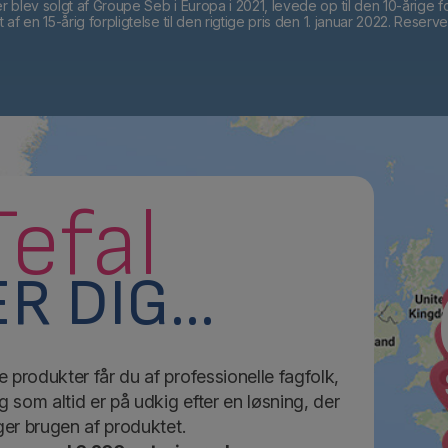
blev solgt af Groupe Seb i Europa i 2021, levede op til den 10-årige for
f en 15-årig forpligtelse til den rigtige pris den 1. januar 2022. Reser
Tefal
R DIG...
 produkter får du af professionelle fagfolk,
g som altid er på udkig efter en løsning, der
er brugen af produktet.