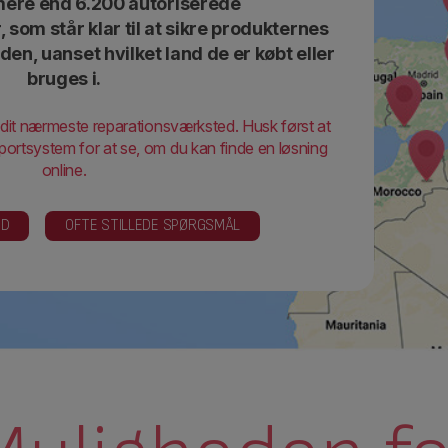
 mere end 6.200 autoriserede
som står klar til at sikre produkternes
den, uanset hvilket land de er købt eller
bruges i.
e dit nærmeste reparationsværksted. Husk først at
ortsystem for at se, om du kan finde en løsning
online.
ED
OFTE STILLEDE SPØRGSMÅL