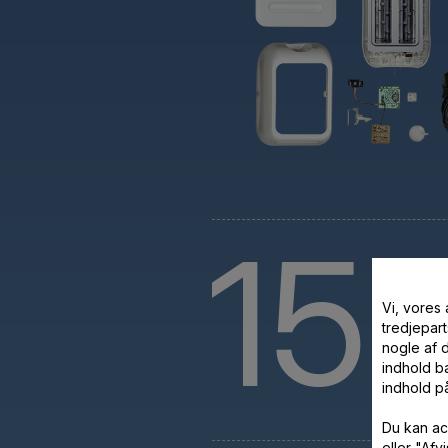
15
å
Vi, vores
tredjepart
nogle af 
indhold ba
indhold p
Du kan ac
eller "Af