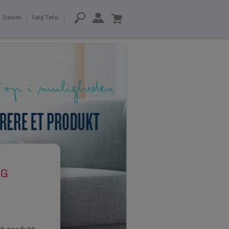
Danish
Følg Tefal
S
IG