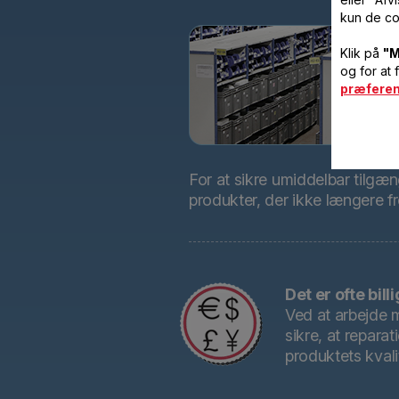
kun de co
Klik på
"M
og for at 
præfere
For at sikre umiddelbar tilgæ
produkter, der ikke længere fr
Det er ofte bil
Ved at arbejde m
sikre, at repar
produktets kvali