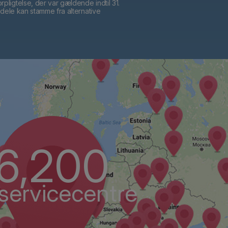
pligtelse, der var gældende indtil 31.
vedele kan stamme fra alternative
6,200
servicecentre