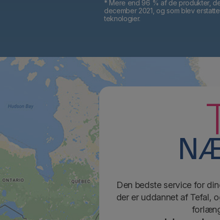
* Mere end 96 % af de produkter, der 
december 2021, og som blev erstattet a
teknologier.
NÆ
Den bedste service for dine
der er uddannet af Tefal, o
forlæng