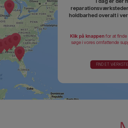
I dag er der
reparationsværksteder, 
holdbarhed overalt i ver
Klik på knappen
for at find
søge i vores omfattende supp
FIND ET VÆRKST