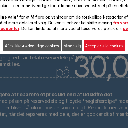
okies, der er nødvendige for at kunne drive webstedet på en effek
8.3
ine valg"
for at få flere oplysninger om de forskellige kategorier a
få et mere detaljeret valg. Du kan til enhver tid skifte mening
fra vor
ncecenter
. Du kan finde ud af mere ved at læse vores politik om
millione
co
Afvis ikke-nødvendige cookies
Mine valg
Accepter alle cookies
30,
ngelighed har Tefal reservedele på lager til at dække be
emstilles.
på
ligere at reparere et produkt end at udskifte det.
ed prisen på reservedele og tilbyde "nøglefærdige" repara
ationer bliver så økonomiske som muligt. Reparationen æ
tet, når det repareres med dele, der er godkendt af mærk