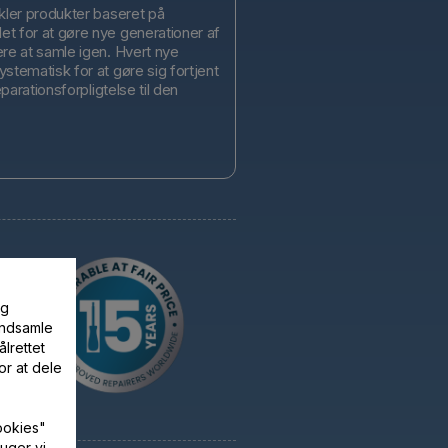
kler produkter baseret på
t for at gøre nye generationer af
ere at samle igen. Hvert nye
stematisk for at gøre sig fortjent
eparationsforpligtelse til den
og
 indsamle
lrettet
or at dele
ookies"
uger vi