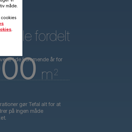
tiv måde.
f cookies
es
r dele fordelt
okies
.
000
hovene i de kommende år for
m
2
tioner gør Tefal alt for at
ndrer på ingen måde
et.