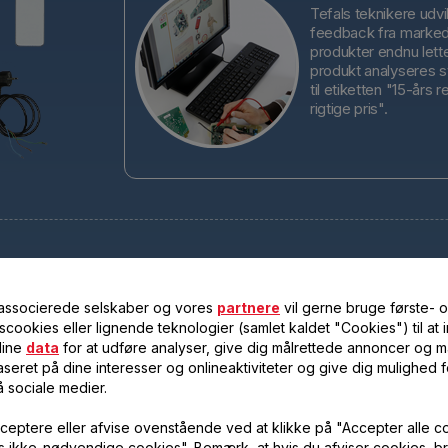
Tefals teknikere udvi
feedback fra markede
produkter endnu lett
produkt analyseres sy
til etiketten "15-års r
rigtige pris".
r
Tefal har forpligtet sig til at kunne levere
 associerede selskaber og vores
partnere
vil gerne bruge første- 
alle tekniske reservedele til næsten alle
scookies eller lignende teknologier (samlet kaldet "Cookies") til at
sine produkter i 15 år efter køb*.
dine
data
for at udføre analyser, give dig målrettede annoncer og må
seret på dine interesser og onlineaktiviteter og give dig mulighed f
å sociale medier.
ceptere eller afvise ovenstående ved at klikke på "Accepter alle c
vis ikke-nødvendige cookies". Bemærk, at hvis du afviser cookies, br