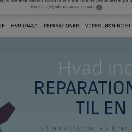
r, vi har ikke været i stand til at finde referencenummeret på d
Hvor finder jeg mit referencenummer?
SE
HVORDAN?
REPARATIONER
VORES LØSNINGER
Hvad in
REPARATIO
TIL EN
Fra 1. januar 2022 har Tefal forbedr