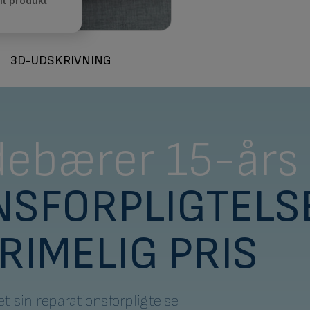
it produkt
3D-UDSKRIVNING
debærer 15-års
NSFORPLIGTELS
 RIMELIG PRIS
et sin reparationsforpligtelse