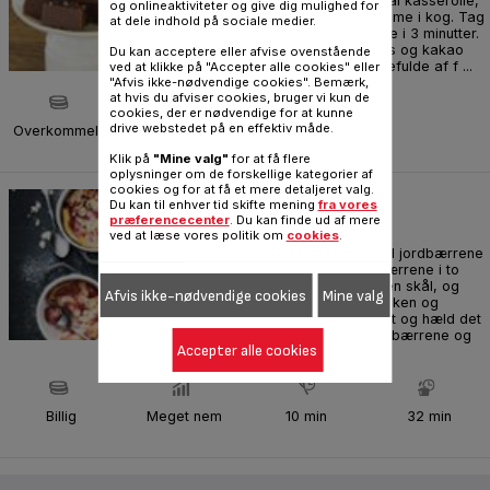
ved svag varme i en lille Tefal kasserolle,
og onlineaktiviteter og give dig mulighed for
men lad ikke blandingen komme i kog. Tag
at dele indhold på sociale medier.
væk fra varmen og lad afkøle i 3 minutter.
Brug en si til at sigte flormelis og kakao
Du kan acceptere eller afvise ovenstående
ned i en skål. Kom 2 spiseskefulde af f ...
ved at klikke på "Accepter alle cookies" eller
"Afvis ikke-nødvendige cookies". Bemærk,
at hvis du afviser cookies, bruger vi kun de
cookies, der er nødvendige for at kunne
drive webstedet på en effektiv måde.
Overkommelig
Nem
15 min
Klik på
"Mine valg"
for at få flere
oplysninger om de forskellige kategorier af
cookies og for at få et mere detaljeret valg.
CLAFOUTIS MED JORDBÆR
Du kan til enhver tid skifte mening
fra vores
præferencecenter
. Du kan finde ud af mere
Dessert
ved at læse vores politik om
cookies
.
Forvarm ovnen til 170 °C. Skyl jordbærrene
og fjern stilken. Fordel jordbærrene i to
miniforme. Slå æggene ud i en skål, og
Afvis ikke-nødvendige cookies
Mine valg
tilsæt sukker. Rør. Tilsæt mælken og
derefter melet. Smelt smørret og hæld det
i dejen. Hæld dejen over jordbærrene og
Accepter alle cookies
drys me ...
Billig
Meget nem
10 min
32 min