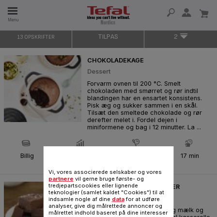
Menu
TILPAS
2
13 OPSKRIFTER
 I 15 ÅR
CHOKOLADEKAGE
Dessert
Forvarm ovnen til 200 °C. Smelt
chokoladen med smørret og rør indtil
blandingen har en ensartet konsistens.
Pisk æg og sukker sammen i en skål.
Tilsæt den smeltede chokolade og rør
derefter melet i. Fordel dejen i
miniformene og bag i 12 minutter. La ...
Billig
Meget nem
10 min
17 min
Vi, vores associerede selskaber og vores
partnere
vil gerne bruge første- og
tredjepartscookies eller lignende
CHOKOLADE FUDGE TRØFLER
teknologier (samlet kaldet "Cookies") til at
Bagning
indsamle nogle af dine
data
for at udføre
analyser, give dig målrettede annoncer og
Varm forsigtigt smør, sirup og mælk og
målrettet indhold baseret på dine interesser