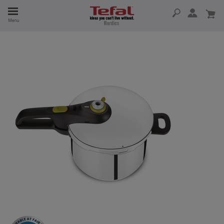
Menu
 I 15 ÅR