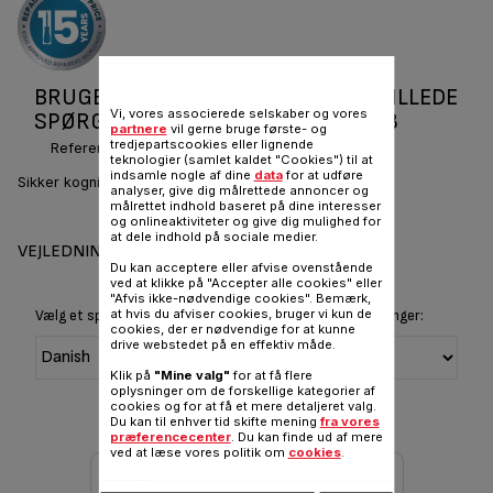
BRUGERVEJLEDNINGER OG OFTE STILLEDE
Vi, vores associerede selskaber og vores
SPØRGSMÅL SECURE 5 SS P2530738
partnere
vil gerne bruge første- og
tredjepartscookies eller lignende
Reference :
P2530738
teknologier (samlet kaldet "Cookies") til at
indsamle nogle af dine
data
for at udføre
Sikker kogning
analyser, give dig målrettede annoncer og
målrettet indhold baseret på dine interesser
og onlineaktiviteter og give dig mulighed for
at dele indhold på sociale medier.
VEJLEDNINGER OG GARANTI
Du kan acceptere eller afvise ovenstående
ved at klikke på "Accepter alle cookies" eller
"Afvis ikke-nødvendige cookies". Bemærk,
at hvis du afviser cookies, bruger vi kun de
Vælg et sprog for at vise instruktioner og brugervejledninger:
cookies, der er nødvendige for at kunne
drive webstedet på en effektiv måde.
Klik på
"Mine valg"
for at få flere
oplysninger om de forskellige kategorier af
cookies og for at få et mere detaljeret valg.
Du kan til enhver tid skifte mening
fra vores
præferencecenter
. Du kan finde ud af mere
ved at læse vores politik om
cookies
.