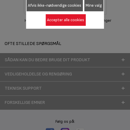
Afvis ikke-nødvendige cookies
Mine valg
Accepter alle cookies
Hent manual
Garantioplysninger
OFTE STILLEDE SPØRGSMÅL
SÅDAN KAN DU BEDRE BRUGE DIT PRODUKT
VEDLIGEHOLDELSE OG RENGØRING
TEKNISK SUPPORT
FORSKELLIGE EMNER
Følg os på: