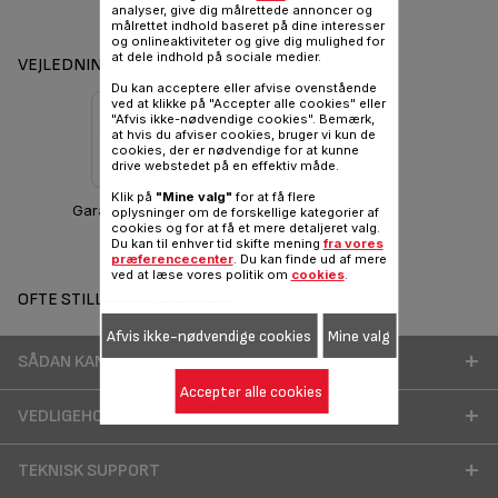
analyser, give dig målrettede annoncer og
målrettet indhold baseret på dine interesser
og onlineaktiviteter og give dig mulighed for
at dele indhold på sociale medier.
VEJLEDNINGER OG GARANTI
Du kan acceptere eller afvise ovenstående
ved at klikke på "Accepter alle cookies" eller
"Afvis ikke-nødvendige cookies". Bemærk,
at hvis du afviser cookies, bruger vi kun de
cookies, der er nødvendige for at kunne
drive webstedet på en effektiv måde.
Klik på
"Mine valg"
for at få flere
Garantioplysninger
oplysninger om de forskellige kategorier af
cookies og for at få et mere detaljeret valg.
Du kan til enhver tid skifte mening
fra vores
præferencecenter
. Du kan finde ud af mere
ved at læse vores politik om
cookies
.
OFTE STILLEDE SPØRGSMÅL
Afvis ikke-nødvendige cookies
Mine valg
SÅDAN KAN DU BEDRE BRUGE DIT PRODUKT
Accepter alle cookies
VEDLIGEHOLDELSE OG RENGØRING
TEKNISK SUPPORT