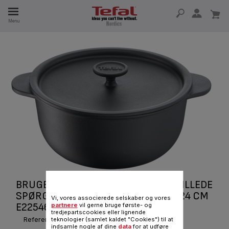
Menu
 I 15 ÅR
BRUGERVEJLEDNINGER OG OFTE STILLEDE
SPØRGSMÅL TRADITION STEWPOT 24 CM
Vi, vores associerede selskaber og vores
E2254604
partnere
vil gerne bruge første- og
tredjepartscookies eller lignende
teknologier (samlet kaldet "Cookies") til at
Reference :
E2254604
indsamle nogle af dine
data
for at udføre