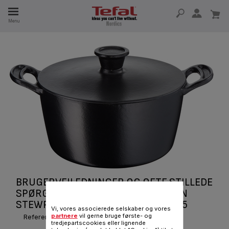
Menu
 I 15 ÅR
BRUGERVEJLEDNINGER OG OFTE STILLEDE
SPØRGSMÅL JO PREMIUM CAST IRON
STEWPOT 24 CM/4 L. W. LID E2124655
Vi, vores associerede selskaber og vores
partnere
vil gerne bruge første- og
Reference :
E2124655
tredjepartscookies eller lignende