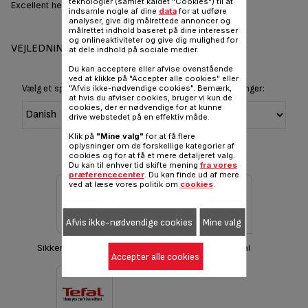
teknologier (samlet kaldet "Cookies") til at
Excellent heat retention & robust
indsamle nogle af dine
data
for at udføre
analyser, give dig målrettede annoncer og
målrettet indhold baseret på dine interesser
og onlineaktiviteter og give dig mulighed for
VEJLEDNINGER OG GARANTI
at dele indhold på sociale medier.
Du kan acceptere eller afvise ovenstående
ved at klikke på "Accepter alle cookies" eller
"Afvis ikke-nødvendige cookies". Bemærk,
Vælg et sprog for at vise instruktioner og brugervejledninger:
at hvis du afviser cookies, bruger vi kun de
cookies, der er nødvendige for at kunne
drive webstedet på en effektiv måde.
Klik på
"Mine valg"
for at få flere
oplysninger om de forskellige kategorier af
cookies og for at få et mere detaljeret valg.
Du kan til enhver tid skifte mening
fra vores
præferencecenter
. Du kan finde ud af mere
ved at læse vores politik om
cookies
.
Afvis ikke-nødvendige cookies
Mine valg
Sikkerhedsanvisninger
Hent manual
Accepter alle cookies