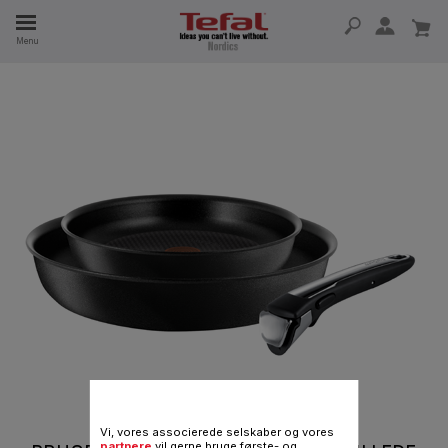
Menu
 I 15 ÅR
Vi, vores associerede selskaber og vores
partnere
vil gerne bruge første- og