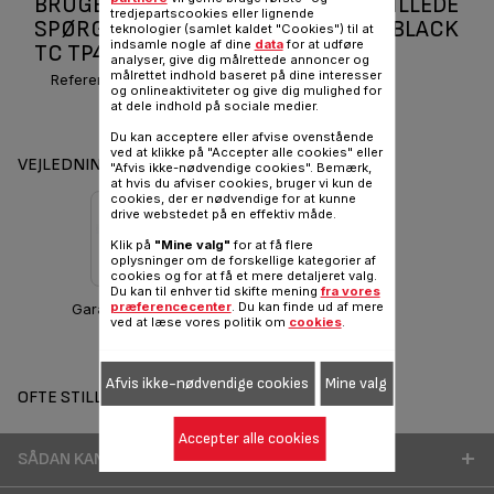
BRUGERVEJLEDNINGER OG OFTE STILLEDE
tredjepartscookies eller lignende
SPØRGSMÅL SET FP24/28 ING5 IND BLACK
teknologier (samlet kaldet "Cookies") til at
indsamle nogle af dine
data
for at udføre
TC TP4 FCE L3209202
analyser, give dig målrettede annoncer og
målrettet indhold baseret på dine interesser
Reference :
L3209202
og onlineaktiviteter og give dig mulighed for
at dele indhold på sociale medier.
Du kan acceptere eller afvise ovenstående
ved at klikke på "Accepter alle cookies" eller
VEJLEDNINGER OG GARANTI
"Afvis ikke-nødvendige cookies". Bemærk,
at hvis du afviser cookies, bruger vi kun de
cookies, der er nødvendige for at kunne
drive webstedet på en effektiv måde.
Klik på
"Mine valg"
for at få flere
oplysninger om de forskellige kategorier af
cookies og for at få et mere detaljeret valg.
Du kan til enhver tid skifte mening
fra vores
præferencecenter
. Du kan finde ud af mere
Garantioplysninger
ved at læse vores politik om
cookies
.
Afvis ikke-nødvendige cookies
Mine valg
OFTE STILLEDE SPØRGSMÅL
Accepter alle cookies
SÅDAN KAN DU BEDRE BRUGE DIT PRODUKT