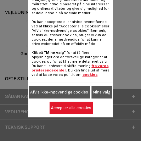
målrettet indhold baseret på dine interesser
og onlineaktiviteter og give dig mulighed for
VEJLEDNINGER OG GARANTI
at dele indhold på sociale medier.
Du kan acceptere eller afvise ovenstående
ved at klikke på "Accepter alle cookies" eller
"Afvis ikke-nødvendige cookies". Bemærk,
at hvis du afviser cookies, bruger vi kun de
cookies, der er nødvendige for at kunne
drive webstedet på en effektiv måde.
Klik på
"Mine valg"
for at få flere
Garantioplysninger
oplysninger om de forskellige kategorier af
cookies og for at få et mere detaljeret valg.
Du kan til enhver tid skifte mening
fra vores
præferencecenter
. Du kan finde ud af mere
ved at læse vores politik om
cookies
.
OFTE STILLEDE SPØRGSMÅL
Afvis ikke-nødvendige cookies
Mine valg
SÅDAN KAN DU BEDRE BRUGE DIT PRODUKT
Accepter alle cookies
VEDLIGEHOLDELSE OG RENGØRING
TEKNISK SUPPORT