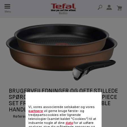
Menu
 I 15 ÅR
BRUGERVEJLEDNINGER OG OFTE STILLEDE
SPØRGSMÅL INGENIO RESOURCE 3-PIECE
SET FRYPANS 24/28 CM + 1 REMOVABLE
Vi, vores associerede selskaber og vores
HANDLE L6759233
partnere
vil gerne bruge første- og
tredjepartscookies eller lignende
Reference :
L6759233
teknologier (samlet kaldet "Cookies") til at
indsamle nogle af dine
data
for at udføre
analyser, give dig målrettede annoncer og