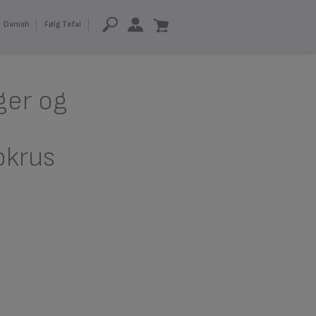
Danish
Følg Tefal
ger og
okrus