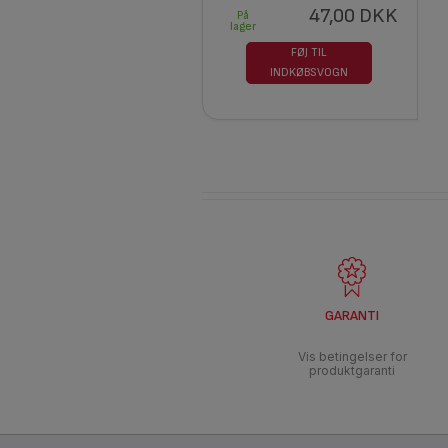
47,00 DKK
På
lager
FØJ TIL
INDKØBSVOGN
GARANTI
Vis betingelser for
produktgaranti