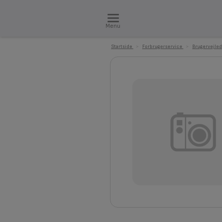
Menu
Startside
>
Forbrugerservice
>
Brugervejled