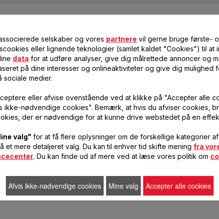
SKAFFE MIT APPARAT, NÅR DET IKKE FUNGERER MERE?
yrebare materialer, der kan genanvendes. Aflever det på en genbrugsstatio
 TILBEHØR ELLER RESERVEDELE TIL MINE APPARATER?
 associerede selskaber og vores
partnere
vil gerne bruge første- 
r
” på hjemmesiden for nemt at finde det, du skal bruge til dit produkt.
BETINGELSERNE FOR MIT APPARAT?
scookies eller lignende teknologier (samlet kaldet "Cookies") til at
dine
data
for at udføre analyser, give dig målrettede annoncer og må
sninger i
garanti-afsnittet
på denne hjemmeside.
 MIT NYE APPARAT, OG JEG TROR, DER MANGLER EN DEL. HVAD
seret på dine interesser og onlineaktiviteter og give dig mulighed f
gler en del, bedes du ringe til vores servicecenter, så hjælper vi dig med at
å sociale medier.
ceptere eller afvise ovenstående ved at klikke på "Accepter alle c
vis ikke-nødvendige cookies". Bemærk, at hvis du afviser cookies, br
okies, der er nødvendige for at kunne drive webstedet på en effek
ine valg"
for at få flere oplysninger om de forskellige kategorier a
få et mere detaljeret valg. Du kan til enhver tid skifte mening
fra vor
ncecenter
. Du kan finde ud af mere ved at læse vores politik om
co
Afvis ikke-nødvendige cookies
Mine valg
Accepter alle cookies