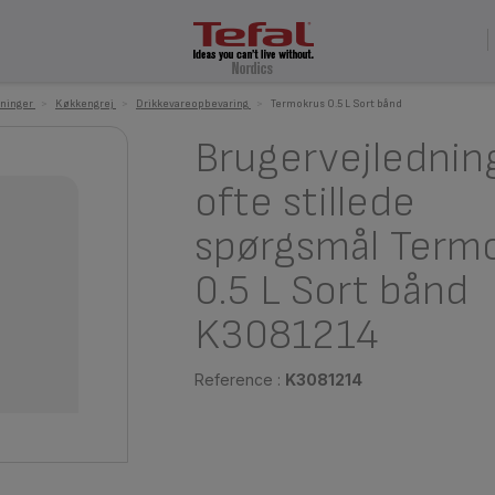
ninger
>
Køkkengrej
>
Drikkevareopbevaring
>
Termokrus 0.5 L Sort bånd
Brugervejlednin
ofte stillede
spørgsmål Term
0.5 L Sort bånd
K3081214
Reference :
K3081214