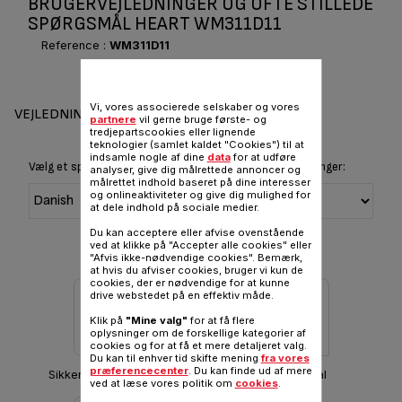
BRUGERVEJLEDNINGER OG OFTE STILLEDE
SPØRGSMÅL HEART WM311D11
Reference :
WM311D11
Vi, vores associerede selskaber og vores
VEJLEDNINGER OG GARANTI
partnere
vil gerne bruge første- og
tredjepartscookies eller lignende
teknologier (samlet kaldet "Cookies") til at
indsamle nogle af dine
data
for at udføre
Vælg et sprog for at vise instruktioner og brugervejledninger:
analyser, give dig målrettede annoncer og
målrettet indhold baseret på dine interesser
og onlineaktiviteter og give dig mulighed for
at dele indhold på sociale medier.
Du kan acceptere eller afvise ovenstående
ved at klikke på "Accepter alle cookies" eller
"Afvis ikke-nødvendige cookies". Bemærk,
at hvis du afviser cookies, bruger vi kun de
cookies, der er nødvendige for at kunne
drive webstedet på en effektiv måde.
Klik på
"Mine valg"
for at få flere
oplysninger om de forskellige kategorier af
cookies og for at få et mere detaljeret valg.
Du kan til enhver tid skifte mening
fra vores
præferencecenter
. Du kan finde ud af mere
Sikkerhedsanvisninger
Hent manual
ved at læse vores politik om
cookies
.