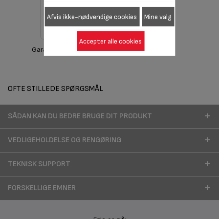
Afvis ikke-nødvendige cookies
Mine valg
Accepter alle cookies
Garantioplysninger
OFTE STILLEDE SPØRGSMÅL
SÅDAN KAN DU BEDRE BRUGE DIT PRODUKT
VEDLIGEHOLDELSE OG RENGØRING
TEKNISK SUPPORT
FORSKELLIGE EMNER