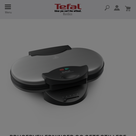
Menu
 I 15 ÅR